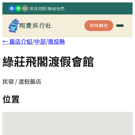
|
常見問題
|
聯絡我們
翔慶旅行社
即時概估
← 飯店介紹
/
中部
/
南投縣
綠莊飛閣渡假會館
民宿 / 渡假飯店
位置