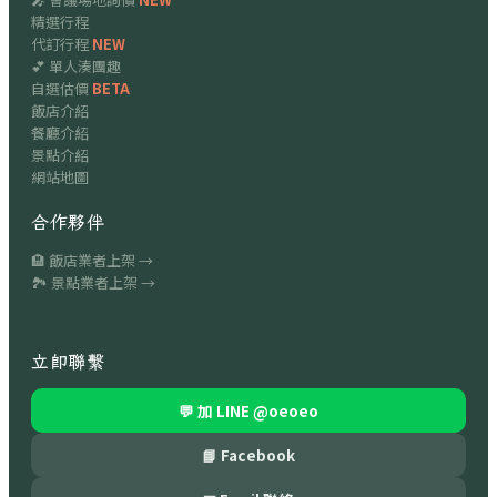
精選行程
代訂行程
NEW
💕 單人湊團趣
自選估價
BETA
飯店介紹
餐廳介紹
景點介紹
網站地圖
合作夥伴
🏨 飯店業者上架 →
🏞 景點業者上架 →
立即聯繫
💬 加 LINE
@oeoeo
📘 Facebook