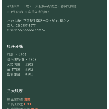
深耕旅業二十載，三大服務為您而生。客製化團體
× 代訂行程 × 客戶自助估價。
📍
台北市中正區新生南路一段 6 號 10 樓之 2
☎
📞
(02) 2397-1277
✉
service@oeoeo.com.tw
服務分機
訂房 · #304
國內團報價 · #303
客製估價 · #303
合作同業 · #302
售後服務 · #301
三大服務
🏢 企業旅遊
賣點
👔 員工旅遊
HOT
🎤 會議場地詢價
NEW