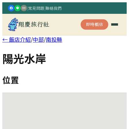
|
常見問題
|
聯絡我們
翔慶旅行社
即時概估
← 飯店介紹
/
中部
/
南投縣
陽光水岸
位置