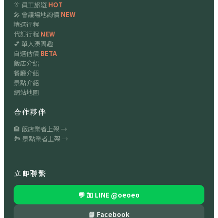
👔 員工旅遊
HOT
🎤 會議場地詢價
NEW
精選行程
代訂行程
NEW
💕 單人湊團趣
自選估價
BETA
飯店介紹
餐廳介紹
景點介紹
網站地圖
合作夥伴
🏨 飯店業者上架 →
🏞 景點業者上架 →
立即聯繫
💬 加 LINE
@oeoeo
📘 Facebook