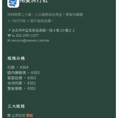
翔慶旅行社
深耕旅業二十載，三大服務為您而生。客製化團體
× 代訂行程 × 客戶自助估價。
📍
台北市中正區新生南路一段 6 號 10 樓之 2
☎
📞
(02) 2397-1277
✉
service@oeoeo.com.tw
服務分機
訂房 · #304
國內團報價 · #303
客製估價 · #303
合作同業 · #302
售後服務 · #301
三大服務
🏢 企業旅遊
賣點