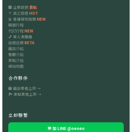
🏢 企業旅遊
賣點
👔 員工旅遊
HOT
🎤 會議場地詢價
NEW
精選行程
代訂行程
NEW
💕 單人湊團趣
自選估價
BETA
飯店介紹
餐廳介紹
景點介紹
網站地圖
合作夥伴
🏨 飯店業者上架 →
🏞 景點業者上架 →
立即聯繫
💬 加 LINE
@oeoeo