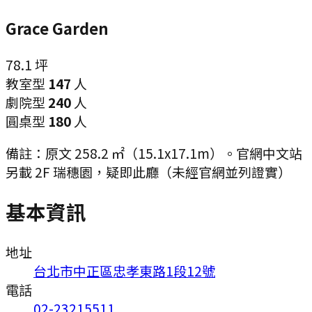
Grace Garden
78.1
坪
教室型
147
人
劇院型
240
人
圓桌型
180
人
備註：
原文 258.2 ㎡（15.1x17.1m）。官網中文站
另載 2F 瑞穗園，疑即此廳（未經官網並列證實）
基本資訊
地址
台北市中正區忠孝東路1段12號
電話
02-23215511