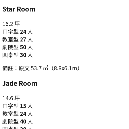
Star Room
16.2
坪
ㄇ字型
24
人
教室型
27
人
劇院型
50
人
圓桌型
30
人
備註：
原文 53.7 ㎡（8.8x6.1m）
Jade Room
14.6
坪
ㄇ字型
15
人
教室型
24
人
劇院型
40
人
圓桌型
20
人