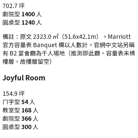
702.7
坪
劇院型
1400
人
圓桌型
1240
人
備註：
原文 2323.0 ㎡（51.6x42.1m）。Marriott
官方容量表 Banquet 欄以人數計。官網中文站另稱
有 B2 宴會廳為千人場地（推測即此廳，容量表未標
樓層，故樓層留空）
Joyful Room
154.9
坪
ㄇ字型
54
人
教室型
168
人
劇院型
366
人
圓桌型
300
人