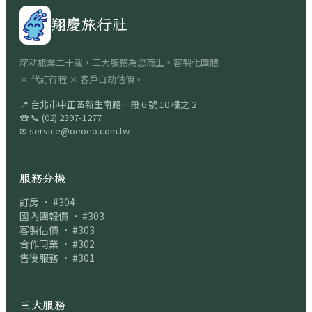
翔慶旅行社
深耕旅業二十載，三大服務為您而生。客製化團體
× 代訂行程 × 客戶自助估價。
📍
台北市中正區新生南路一段 6 號 10 樓之 2
☎
📞
(02) 2397-1277
✉
service@oeoeo.com.tw
服務分機
訂房 · #304
國內團報價 · #303
客製估價 · #303
合作同業 · #302
售後服務 · #301
三大服務