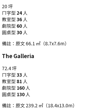
20
坪
ㄇ字型
24
人
教室型
36
人
劇院型
60
人
圓桌型
30
人
備註：
原文 66.1 ㎡（8.7x7.6m）
The Galleria
72.4
坪
ㄇ字型
33
人
教室型
81
人
劇院型
160
人
圓桌型
130
人
備註：
原文 239.2 ㎡（18.4x13.0m）