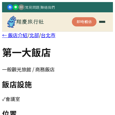
|
常見問題
|
聯絡我們
翔慶旅行社
即時概估
← 飯店介紹
/
北部
/
台北市
第一大飯店
一般觀光旅館 / 商務飯店
飯店設施
✓
會議室
位置