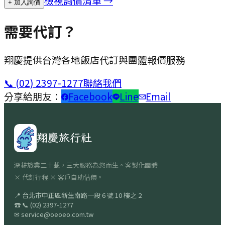
檢視詢價清單 →
+ 加入詢價
需要代訂？
翔慶提供台灣各地飯店代訂與團體報價服務
📞
(02) 2397-1277
聯絡我們
分享給朋友：
Facebook
Line
Email
翔慶旅行社
深耕旅業二十載，三大服務為您而生。客製化團體
× 代訂行程 × 客戶自助估價。
📍
台北市中正區新生南路一段 6 號 10 樓之 2
☎
📞
(02) 2397-1277
✉
service@oeoeo.com.tw