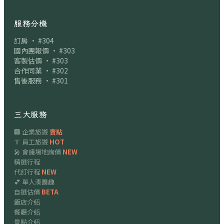
服務分機
訂房 · #304
國內團報價 · #303
客製估價 · #303
合作同業 · #302
售後服務 · #301
三大服務
🏢 企業旅遊
賣點
👔 員工旅遊
HOT
🎤 會議場地詢價
NEW
精選行程
代訂行程
NEW
💕 單人湊團趣
自選估價
BETA
飯店介紹
餐廳介紹
景點介紹