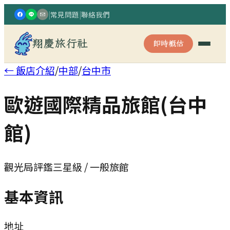
|
常見問題
|
聯絡我們
翔慶旅行社
即時概估
← 飯店介紹
/
中部
/
台中市
歐遊國際精品旅館(台中
館)
觀光局評鑑三星級 / 一般旅館
基本資訊
地址