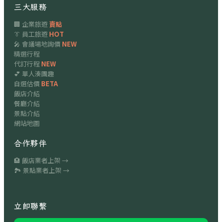
三大服務
🏢 企業旅遊
賣點
👔 員工旅遊
HOT
🎤 會議場地詢價
NEW
精選行程
代訂行程
NEW
💕 單人湊團趣
自選估價
BETA
飯店介紹
餐廳介紹
景點介紹
網站地圖
合作夥伴
🏨 飯店業者上架 →
🏞 景點業者上架 →
立即聯繫