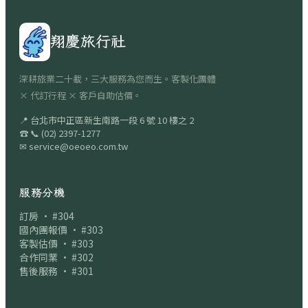
翔慶旅行社
深耕旅業二十載，三大服務為您而生。客製化團體
× 代訂行程 × 客戶自助估價。
📍
台北市中正區新生南路一段 6 號 10 樓之 2
☎
📞
(02) 2397-1277
✉
service@oeoeo.com.tw
服務分機
訂房 · #304
國內團報價 · #303
客製估價 · #303
合作同業 · #302
售後服務 · #301