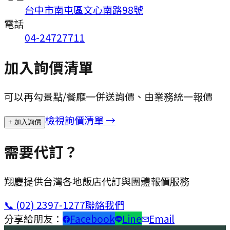
台中市南屯區文心南路98號
電話
04-24727711
加入詢價清單
可以再勾景點/餐廳一併送詢價、由業務統一報價
檢視詢價清單 →
+ 加入詢價
需要代訂？
翔慶提供台灣各地飯店代訂與團體報價服務
📞
(02) 2397-1277
聯絡我們
分享給朋友：
Facebook
Line
Email