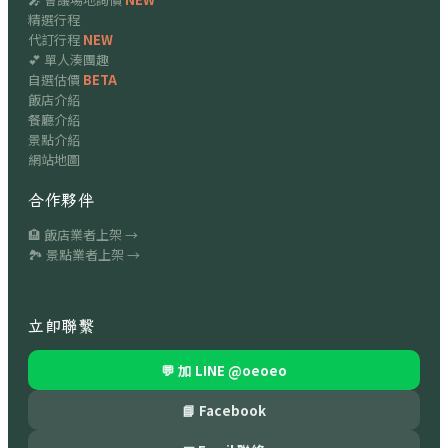
精選行程
代訂行程
NEW
💕 單人湊團趣
自選估價
BETA
飯店介紹
餐廳介紹
景點介紹
網站地圖
合作夥伴
🏨 飯店業者上架 →
🏞 景點業者上架 →
立即聯繫
💬 加 LINE
@oeoeo
📘 Facebook