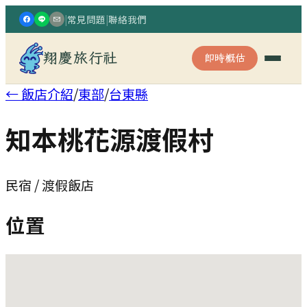
|
常見問題
|
聯絡我們
翔慶旅行社
即時概估
← 飯店介紹
/
東部
/
台東縣
知本桃花源渡假村
民宿 / 渡假飯店
位置