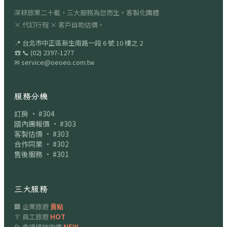
深耕旅業二十載，三大服務為您而生。客製化團體
× 代訂行程 × 客戶自助估價。
📍
台北市中正區新生南路一段 6 號 10 樓之 2
☎
📞
(02) 2397-1277
✉
service@oeoeo.com.tw
服務分機
訂房 · #304
國內團報價 · #303
客製估價 · #303
合作同業 · #302
售後服務 · #301
三大服務
🏢 企業旅遊
賣點
👔 員工旅遊
HOT
🎤 會議場地詢價
NEW