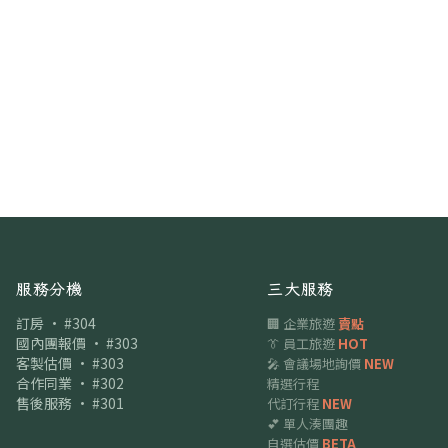
服務分機
三大服務
訂房 · #304
🏢 企業旅遊
賣點
國內團報價 · #303
👔 員工旅遊
HOT
客製估價 · #303
🎤 會議場地詢價
NEW
合作同業 · #302
精選行程
售後服務 · #301
代訂行程
NEW
💕 單人湊團趣
自選估價
BETA