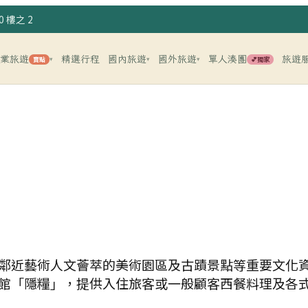
 樓之 2
企業旅遊
精選行程
國內旅遊
國外旅遊
單人湊團
旅遊
賣點
💕獨家
▾
▾
▾
鄰近藝術人文薈萃的美術園區及古蹟景點等重要文化
館「隱糧」，提供入住旅客或一般顧客西餐料理及各