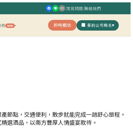
|
常見問題
|
聯絡我們
即時概估
🏢 簽約公司報名
▾
服務
NEW
▾
資產節點，交通便利，散步就能完成一趟舒心旅程。
式精選酒品，以南方豐厚人情盛宴款待。