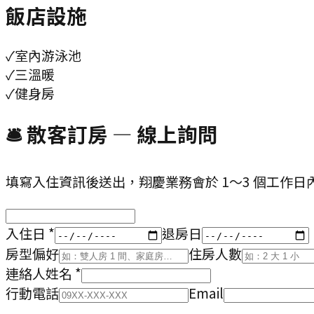
飯店設施
✓
室內游泳池
✓
三溫暖
✓
健身房
🛎 散客訂房 — 線上詢問
填寫入住資訊後送出，翔慶業務會於 1～3 個工作日
入住日
*
退房日
房型偏好
住房人數
連絡人姓名
*
行動電話
Email