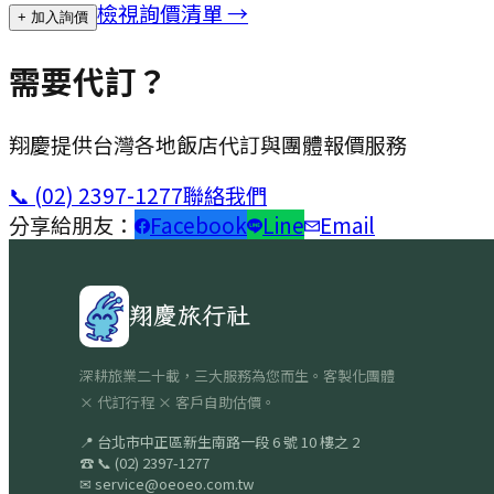
檢視詢價清單 →
+ 加入詢價
需要代訂？
翔慶提供台灣各地飯店代訂與團體報價服務
📞
(02) 2397-1277
聯絡我們
分享給朋友：
Facebook
Line
Email
翔慶旅行社
深耕旅業二十載，三大服務為您而生。客製化團體
× 代訂行程 × 客戶自助估價。
📍
台北市中正區新生南路一段 6 號 10 樓之 2
☎
📞
(02) 2397-1277
✉
service@oeoeo.com.tw