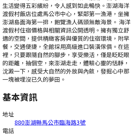
生活變得五彩繽紛，令人感到如此暢快。澎湖海洋
渡假村飯店位處馬公市中心，緊鄰第一漁港，坐擁
澎湖島面海第一排，飽覽漁人碼頭無敵海景。 海洋
渡假村住宿價格與相關資訊公開透明。擁有獨立舒
適的空間，提供精緻客房與優質的住宿環境，附早
餐，交通便捷，全館採用高級進口裝潢傢俱。在這
裡，只要跟隨自然的腳步，享受樂活，僅是眨眨眼
的距離，抽個空，來澎湖走走，體驗心靈的恬靜，
沈澱一下，感受大自然的外放與內斂，發掘心中那
一塊被埋沒已久的夢田。
基本資訊
地址
880澎湖縣馬公市臨海路3號
電話