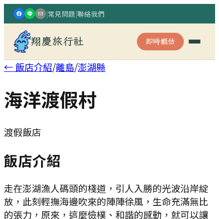
|
常見問題
|
聯絡我們
翔慶旅行社
即時概估
← 飯店介紹
/
離島
/
澎湖縣
海洋渡假村
渡假飯店
飯店介紹
走在澎湖漁人碼頭的棧道，引人入勝的光波沿岸綻
放，此刻輕撫海邊吹來的陣陣徐風，生命充滿無比
的張力，原來，這麼儉樸、和諧的感動，就可以讓