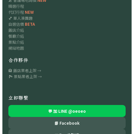
🎤 會議場地詢價
NEW
精選行程
代訂行程
NEW
💕 單人湊團趣
自選估價
BETA
飯店介紹
餐廳介紹
景點介紹
網站地圖
合作夥伴
🏨 飯店業者上架 →
🏞 景點業者上架 →
立即聯繫
💬 加 LINE
@oeoeo
📘 Facebook