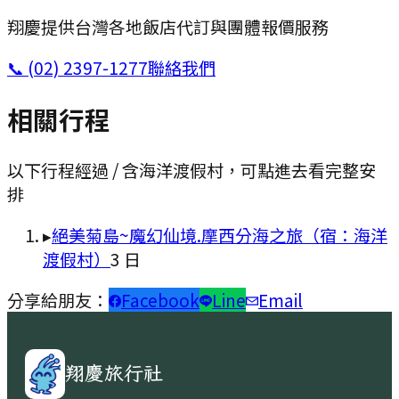
翔慶提供台灣各地飯店代訂與團體報價服務
📞
(02) 2397-1277
聯絡我們
相關行程
以下行程經過 / 含
海洋渡假村
，可點進去看完整安
排
▸
絕美菊島~魔幻仙境.摩西分海之旅（宿：海洋
渡假村）
3
日
分享給朋友：
Facebook
Line
Email
翔慶旅行社