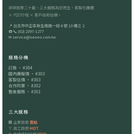
深耕旅業二十載，三大服務為您而生。客製化團體
× 代訂行程 × 客戶自助估價。
📍
台北市中正區新生南路一段 6 號 10 樓之 2
☎
📞
(02) 2397-1277
✉
service@oeoeo.com.tw
服務分機
訂房 · #304
國內團報價 · #303
客製估價 · #303
合作同業 · #302
售後服務 · #301
三大服務
🏢 企業旅遊
賣點
👔 員工旅遊
HOT