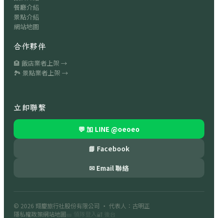
餐廳介紹
景點介紹
網站地圖
合作夥伴
🏨 飯店業者上架 →
🏞 景點業者上架 →
立即聯繫
💬 加 LINE
@oeoeo
📘 Facebook
✉ Email 聯絡
© 2026
翔慶旅行社股份有限公司
· 代表人：古明正
隱私權政策
網站地圖
🎫 領隊登入
🔐 後台