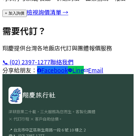
檢視詢價清單 →
+ 加入詢價
需要代訂？
翔慶提供台灣各地飯店代訂與團體報價服務
📞
(02) 2397-1277
聯絡我們
分享給朋友：
Facebook
Line
Email
翔慶旅行社
深耕旅業二十載，三大服務為您而生。客製化團體
× 代訂行程 × 客戶自助估價。
📍
台北市中正區新生南路一段 6 號 10 樓之 2
☎
📞
(02) 2397-1277