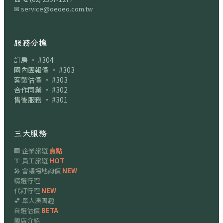
✉
service@oeoeo.com.tw
服務分機
訂房 · #304
國內團報價 · #303
客製估價 · #303
合作同業 · #302
售後服務 · #301
三大服務
🏢 企業旅遊
賣點
👔 員工旅遊
HOT
🎤 會議場地詢價
NEW
精選行程
代訂行程
NEW
💕 單人湊團趣
自選估價
BETA
飯店介紹