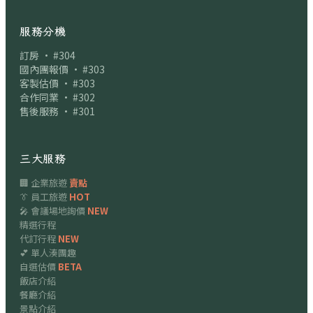
服務分機
訂房 · #304
國內團報價 · #303
客製估價 · #303
合作同業 · #302
售後服務 · #301
三大服務
🏢 企業旅遊
賣點
👔 員工旅遊
HOT
🎤 會議場地詢價
NEW
精選行程
代訂行程
NEW
💕 單人湊團趣
自選估價
BETA
飯店介紹
餐廳介紹
景點介紹