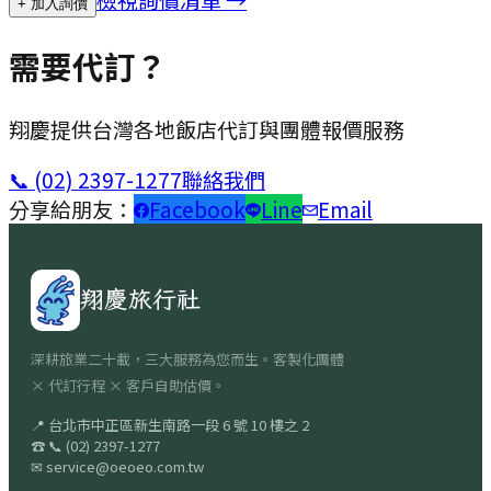
+ 加入詢價
需要代訂？
翔慶提供台灣各地飯店代訂與團體報價服務
📞
(02) 2397-1277
聯絡我們
分享給朋友：
Facebook
Line
Email
翔慶旅行社
深耕旅業二十載，三大服務為您而生。客製化團體
× 代訂行程 × 客戶自助估價。
📍
台北市中正區新生南路一段 6 號 10 樓之 2
☎
📞
(02) 2397-1277
✉
service@oeoeo.com.tw