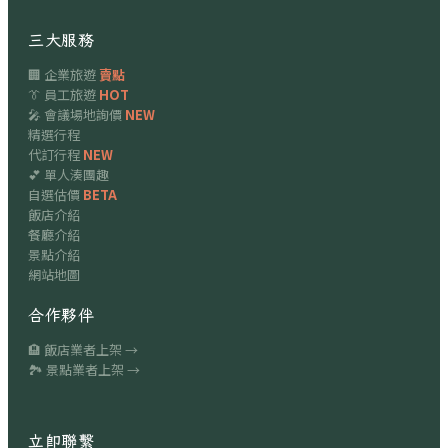
三大服務
🏢 企業旅遊
賣點
👔 員工旅遊
HOT
🎤 會議場地詢價
NEW
精選行程
代訂行程
NEW
💕 單人湊團趣
自選估價
BETA
飯店介紹
餐廳介紹
景點介紹
網站地圖
合作夥伴
🏨 飯店業者上架 →
🏞 景點業者上架 →
立即聯繫