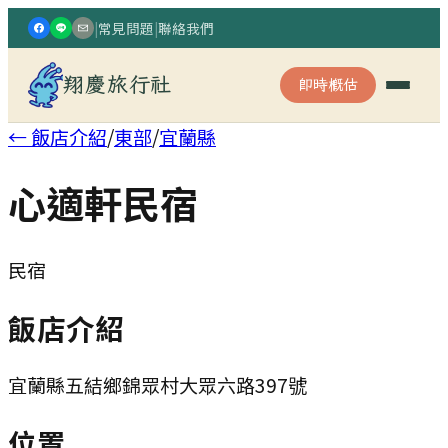
|
常見問題
|
聯絡我們
翔慶旅行社
即時概估
← 飯店介紹
/
東部
/
宜蘭縣
心適軒民宿
民宿
飯店介紹
宜蘭縣五結鄉錦眾村大眾六路397號
位置