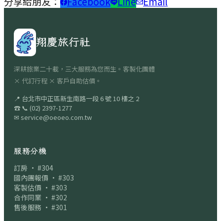
分享給朋友：
Facebook
Line
Email
翔慶旅行社
深耕旅業二十載，三大服務為您而生。客製化團體
× 代訂行程 × 客戶自助估價。
📍
台北市中正區新生南路一段 6 號 10 樓之 2
☎
📞
(02) 2397-1277
✉
service@oeoeo.com.tw
服務分機
訂房 · #304
國內團報價 · #303
客製估價 · #303
合作同業 · #302
售後服務 · #301