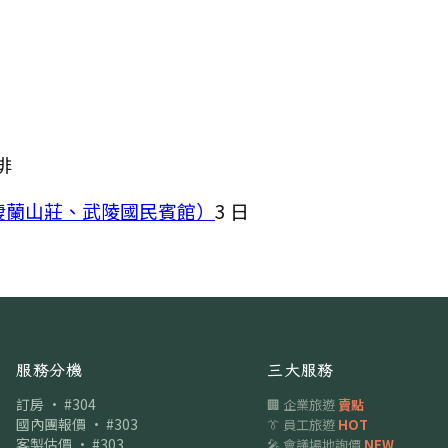
排
棲蘭山莊、武陵國民賓館）
3
日
服務分機
三大服務
訂房 · #304
🏢 企業旅遊
賣點
國內團報價 · #303
👔 員工旅遊
HOT
客製估價 · #303
🎤 會議場地詢價
NEW