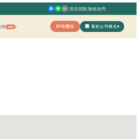
|
常見問題
|
聯絡我們
即時概估
🏢 簽約公司報名
▾
服務
NEW
▾