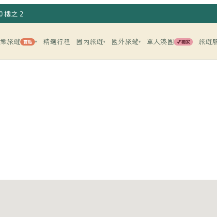
 樓之 2
企業旅遊
精選行程
國內旅遊
國外旅遊
單人湊團
旅遊
賣點
💕獨家
▾
▾
▾