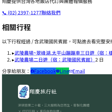
翔慶提供台灣各地飯店代訂與團體報價服務
📞
(02) 2397-1277
聯絡我們
相關行程
以下行程經過 / 含
武陵國民賓館
，可點進去看完整安
▸
武陵農場~翠峰湖.太平山蹦蹦車三日遊（宿：
▸
武陵農場二日遊（宿：武陵國民賓館）
2
日
分享給朋友：
Facebook
Line
Email
翔慶旅行社
深耕旅業二十載，三大服務為您而生。客製化團體
× 代訂行程 × 客戶自助估價。