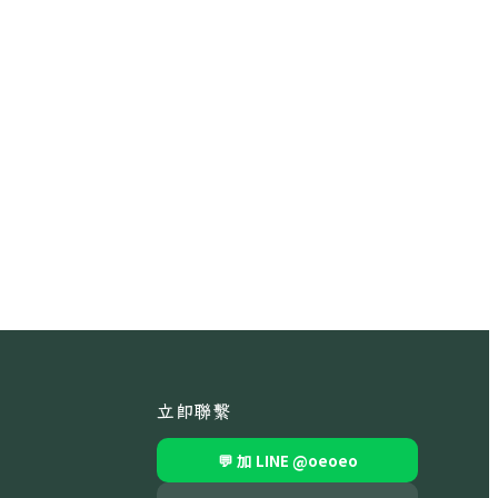
立即聯繫
💬 加 LINE
@oeoeo