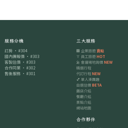
服務分機
三大服務
訂房 · #304
🏢 企業旅遊
賣點
國內團報價 · #303
👔 員工旅遊
HOT
客製估價 · #303
🎤 會議場地詢價
NEW
合作同業 · #302
精選行程
售後服務 · #301
代訂行程
NEW
💕 單人湊團趣
自選估價
BETA
飯店介紹
餐廳介紹
景點介紹
網站地圖
合作夥伴