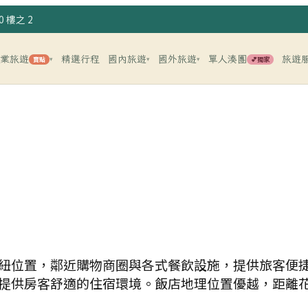
 樓之 2
企業旅遊
精選行程
國內旅遊
國外旅遊
單人湊團
旅遊
賣點
💕獨家
▾
▾
▾
紐位置，鄰近購物商圈與各式餐飲設施，提供旅客便
提供房客舒適的住宿環境。飯店地理位置優越，距離