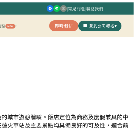
|
常見問題
|
聯絡我們
即時概估
🏢 簽約公司報名
▾
服務
NEW
▾
捷的城市遊憩體驗。飯店定位為商務及度假兼具的中
花蓮火車站及主要景點均具備良好的可及性，適合前