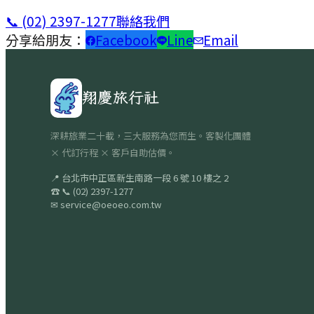
📞
(02) 2397-1277
聯絡我們
分享給朋友：
Facebook
Line
Email
翔慶旅行社
深耕旅業二十載，三大服務為您而生。客製化團體
× 代訂行程 × 客戶自助估價。
📍
台北市中正區新生南路一段 6 號 10 樓之 2
☎
📞
(02) 2397-1277
✉
service@oeoeo.com.tw