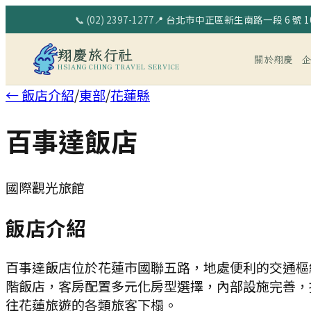
📞
(02) 2397-1277
📍
台北市中正區新生南路一段 6 號 10
翔慶旅行社
關於翔慶
HSIANG CHING TRAVEL SERVICE
← 飯店介紹
/
東部
/
花蓮縣
百事達飯店
國際觀光旅館
飯店介紹
百事達飯店位於花蓮市國聯五路，地處便利的交通樞
階飯店，客房配置多元化房型選擇，內部設施完善，
往花蓮旅遊的各類旅客下榻。