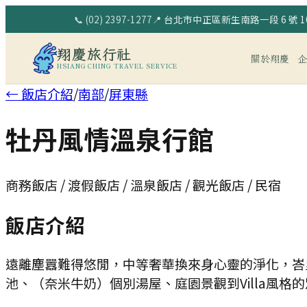
📞
(02) 2397-1277
📍
台北市中正區新生南路一段 6 號 10
翔慶旅行社
關於翔慶
HSIANG CHING TRAVEL SERVICE
← 飯店介紹
/
南部
/
屏東縣
牡丹風情溫泉行館
商務飯店 / 渡假飯店 / 溫泉飯店 / 觀光飯店 / 民宿
飯店介紹
遠離塵囂難得悠閒，中等奢華換來身心靈的淨化，峇
池、（奈米牛奶）個別湯屋、庭園景觀到Villa風