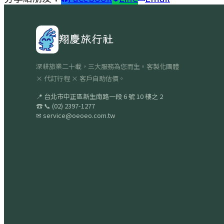
翔慶旅行社
深耕旅業二十載，三大服務為您而生。客製化團體
× 代訂行程 × 客戶自助估價。
📍
台北市中正區新生南路一段 6 號 10 樓之 2
☎
📞
(02) 2397-1277
✉
service@oeoeo.com.tw