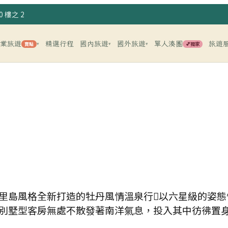
 樓之 2
企業旅遊
精選行程
國內旅遊
國外旅遊
單人湊團
旅遊
賣點
💕獨家
▾
▾
▾
里島風格全新打造的牡丹風情溫泉行以六星級的姿態
格的別墅型客房無處不散發著南洋氣息，投入其中彷彿置