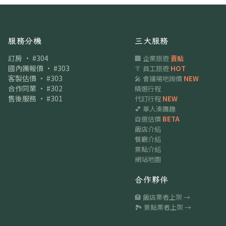
服務分機
三大服務
訂房 · #304
🏢 企業旅遊
賣點
國內團報價 · #303
👔 員工旅遊
HOT
客製估價 · #303
🎤 會議場地詢價
NEW
合作同業 · #302
精選行程
售後服務 · #301
代訂行程
NEW
💕 單人湊團趣
自選估價
BETA
飯店介紹
餐廳介紹
景點介紹
網站地圖
合作夥伴
🏨 飯店業者上架 →
🏞 景點業者上架 →