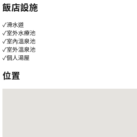
飯店設施
✓
滑水道
✓
室外水療池
✓
室內溫泉池
✓
室外溫泉池
✓
個人湯屋
位置