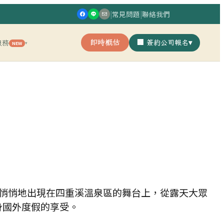
|
常見問題
|
聯絡我們
即時概估
🏢 簽約公司報名
▾
服務
NEW
▾
悄悄地出現在四重溪溫泉區的舞台上，從露天大眾
身國外度假的享受。