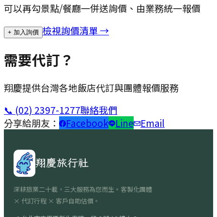
可以再勾景點/餐廳一併送詢價、由業務統一報價
檢視詢價清單 →
+ 加入詢價
需要代訂？
翔慶提供台灣各地飯店代訂與團體報價服務
📞
(02) 2397-1277
聯絡我們
分享給朋友：
Facebook
Line
Email
翔慶旅行社
深耕旅業二十載，三大服務為您而生。客製化團體
× 代訂行程 × 客戶自助估價。