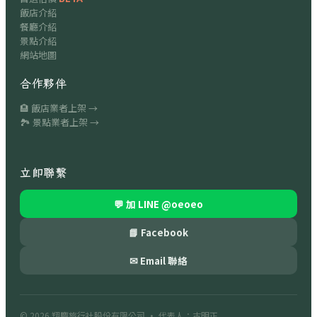
飯店介紹
餐廳介紹
景點介紹
網站地圖
合作夥伴
🏨 飯店業者上架 →
🏞 景點業者上架 →
立即聯繫
💬 加 LINE
@oeoeo
📘 Facebook
✉ Email 聯絡
© 2026
翔慶旅行社股份有限公司
· 代表人：古明正