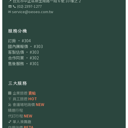
📍
台北市中正區新生南路一段 6 號 10 樓之 2
☎
📞
(02) 2397-1277
✉
service@oeoeo.com.tw
服務分機
訂房 · #304
國內團報價 · #303
客製估價 · #303
合作同業 · #302
售後服務 · #301
三大服務
🏢 企業旅遊
賣點
👔 員工旅遊
HOT
🎤 會議場地詢價
NEW
精選行程
代訂行程
NEW
💕 單人湊團趣
自選估價
BETA