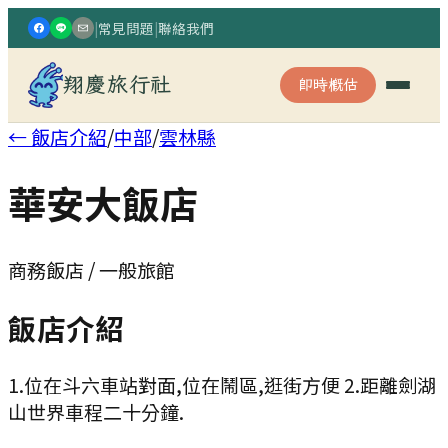
|
常見問題
|
聯絡我們
翔慶旅行社
即時概估
← 飯店介紹
/
中部
/
雲林縣
華安大飯店
商務飯店 / 一般旅館
飯店介紹
1.位在斗六車站對面,位在鬧區,逛街方便 2.距離劍湖
山世界車程二十分鐘.