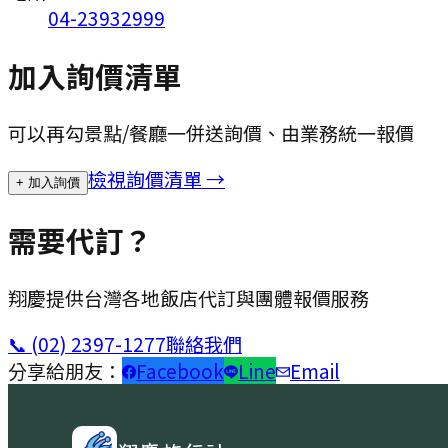
04-23932999
加入詢價清單
可以再勾景點/餐廳一併送詢價、由業務統一報價
檢視詢價清單 →
+ 加入詢價
需要代訂？
翔慶提供台灣各地飯店代訂與團體報價服務
📞
(02) 2397-1277
聯絡我們
分享給朋友：
Facebook
Line
Email