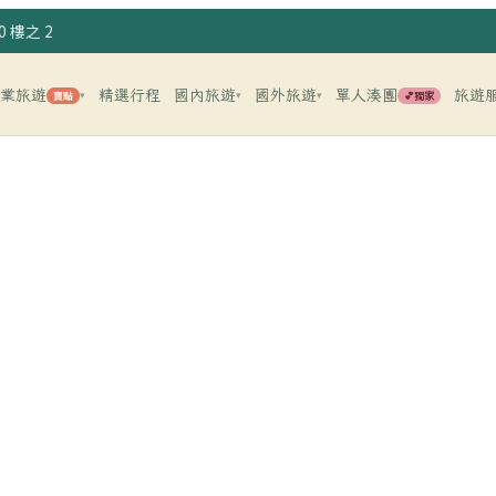
 樓之 2
企業旅遊
精選行程
國內旅遊
國外旅遊
單人湊團
旅遊
賣點
💕獨家
▾
▾
▾