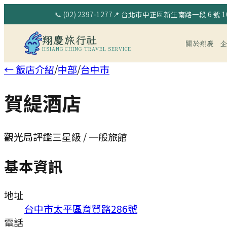
📞
(02) 2397-1277
📍
台北市中正區新生南路一段 6 號 10
翔慶旅行社
關於翔慶
HSIANG CHING TRAVEL SERVICE
← 飯店介紹
/
中部
/
台中市
賀緹酒店
觀光局評鑑三星級 / 一般旅館
基本資訊
地址
台中市太平區育賢路286號
電話