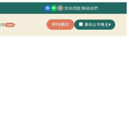
|
常見問題
|
聯絡我們
即時概估
🏢 簽約公司報名
▾
服務
NEW
▾