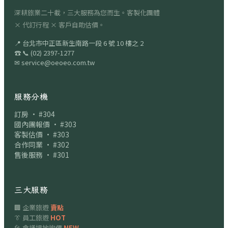
深耕旅業二十載，三大服務為您而生。客製化團體
× 代訂行程 × 客戶自助估價。
📍
台北市中正區新生南路一段 6 號 10 樓之 2
☎
📞
(02) 2397-1277
✉
service@oeoeo.com.tw
服務分機
訂房 · #304
國內團報價 · #303
客製估價 · #303
合作同業 · #302
售後服務 · #301
三大服務
🏢 企業旅遊
賣點
👔 員工旅遊
HOT
🎤 會議場地詢價
NEW