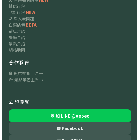
精選行程
代訂行程
NEW
💕 單人湊團趣
自選估價
BETA
飯店介紹
餐廳介紹
景點介紹
網站地圖
合作夥伴
🏨 飯店業者上架 →
🏞 景點業者上架 →
立即聯繫
💬 加 LINE
@oeoeo
📘 Facebook