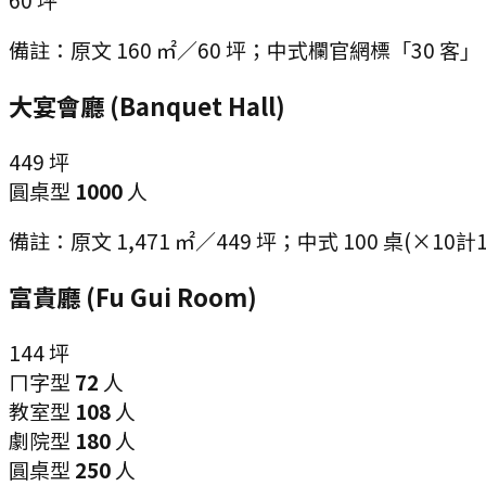
備註：
原文 160 ㎡／60 坪；中式欄官網標「30
大宴會廳 (Banquet Hall)
449
坪
圓桌型
1000
人
備註：
原文 1,471 ㎡／449 坪；中式 100 桌(×10計
富貴廳 (Fu Gui Room)
144
坪
ㄇ字型
72
人
教室型
108
人
劇院型
180
人
圓桌型
250
人