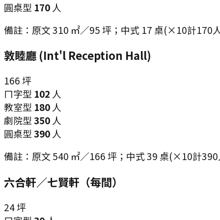
圓桌型
170
人
備註：
原文 310 ㎡／95 坪；中式 17 桌(×10計170
敦睦廳 (Int'l Reception Hall)
166
坪
ㄇ字型
102
人
教室型
180
人
劇院型
350
人
圓桌型
390
人
備註：
原文 540 ㎡／166 坪；中式 39 桌(×10計390
六合軒／七賢軒（每間）
24
坪