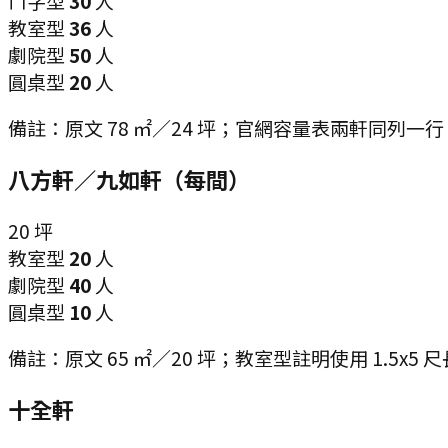
ㄇ字型
30
人
教室型
36
人
劇院型
50
人
圓桌型
20
人
備註：
原文 78 ㎡／24 坪；官網容量表兩軒同列一行（
八方軒／九如軒（每間）
20
坪
教室型
20
人
劇院型
40
人
圓桌型
10
人
備註：
原文 65 ㎡／20 坪；教室型註明使用 1.5x5 尺
十全軒