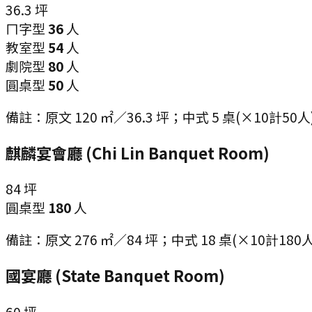
36.3
坪
ㄇ字型
36
人
教室型
54
人
劇院型
80
人
圓桌型
50
人
備註：
原文 120 ㎡／36.3 坪；中式 5 桌(×10計50人
麒麟宴會廳 (Chi Lin Banquet Room)
84
坪
圓桌型
180
人
備註：
原文 276 ㎡／84 坪；中式 18 桌(×10計1
國宴廳 (State Banquet Room)
60
坪