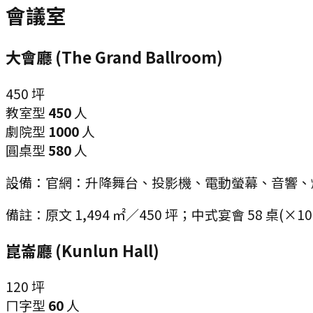
會議室
大會廳 (The Grand Ballroom)
450
坪
教室型
450
人
劇院型
1000
人
圓桌型
580
人
設備：
官網：升降舞台、投影機、電動螢幕、音響、
備註：
原文 1,494 ㎡／450 坪；中式宴會 58 桌(×
崑崙廳 (Kunlun Hall)
120
坪
ㄇ字型
60
人