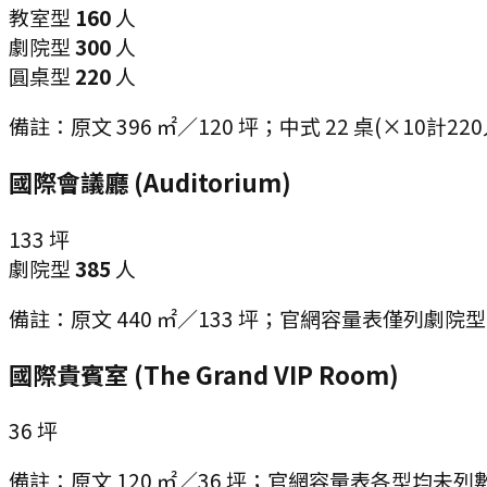
教室型
160
人
劇院型
300
人
圓桌型
220
人
備註：
原文 396 ㎡／120 坪；中式 22 桌(×10計220
國際會議廳 (Auditorium)
133
坪
劇院型
385
人
備註：
原文 440 ㎡／133 坪；官網容量表僅列劇院型 
國際貴賓室 (The Grand VIP Room)
36
坪
備註：
原文 120 ㎡／36 坪；官網容量表各型均未列