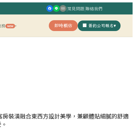
|
常見問題
|
聯絡我們
即時概估
🏢 簽約公司報名
▾
服務
NEW
▾
客房裝潢融合東西方設計美學，兼顧體貼細膩的舒適
受。