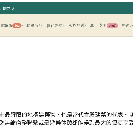
 樓之 2
企業旅遊
精選行程
國內旅遊
國外旅遊
單人湊團
旅遊
賣點
💕獨家
▾
▾
▾
市最耀眼的地標建築物，也是當代宮殿建築的代表。 
服務，讓您無論商務聯繫或是遊樂休憩都能得到最大的便捷享