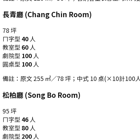
長青廳 (Chang Chin Room)
78
坪
ㄇ字型
40
人
教室型
60
人
劇院型
100
人
圓桌型
100
人
備註：
原文 255 ㎡／78 坪；中式 10 桌(×10計10
松柏廳 (Song Bo Room)
95
坪
ㄇ字型
46
人
教室型
80
人
劇院型
200
人