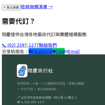
檢視詢價清單 →
+ 加入詢價
需要代訂？
翔慶提供台灣各地飯店代訂與團體報價服務
📞
(02) 2397-1277
聯絡我們
分享給朋友：
Facebook
Line
Email
翔慶旅行社
深耕旅業二十載，三大服務為您而生。客製化團體
× 代訂行程 × 客戶自助估價。
📍
台北市中正區新生南路一段 6 號 10 樓之 2
☎
📞
(02) 2397-1277