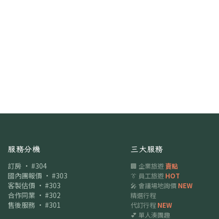
服務分機
三大服務
訂房 · #304
🏢 企業旅遊
賣點
國內團報價 · #303
👔 員工旅遊
HOT
客製估價 · #303
🎤 會議場地詢價
NEW
合作同業 · #302
精選行程
售後服務 · #301
代訂行程
NEW
💕 單人湊團趣