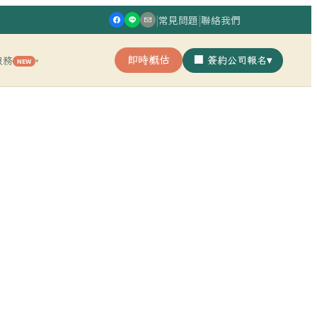
|
常見問題
|
聯絡我們
即時概估
🏢 簽約公司報名
▾
服務
NEW
▾