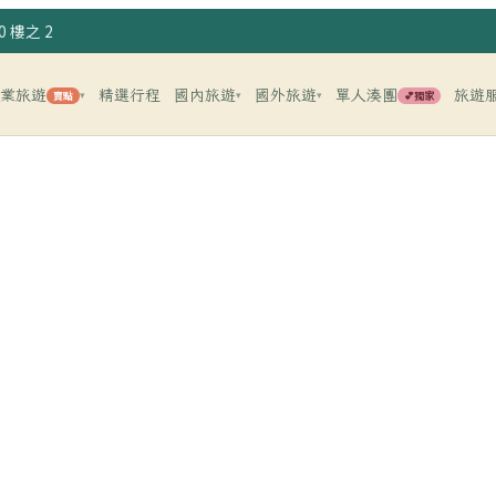
 樓之 2
企業旅遊
精選行程
國內旅遊
國外旅遊
單人湊團
旅遊
賣點
💕獨家
▾
▾
▾