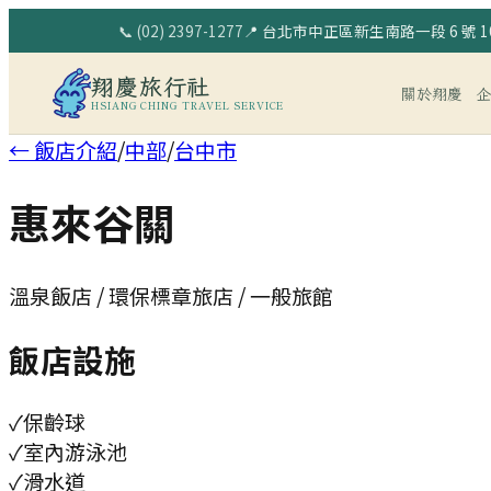
📞
(02) 2397-1277
📍
台北市中正區新生南路一段 6 號 10
翔慶旅行社
關於翔慶
HSIANG CHING TRAVEL SERVICE
← 飯店介紹
/
中部
/
台中市
惠來谷關
溫泉飯店 / 環保標章旅店 / 一般旅館
飯店設施
✓
保齡球
✓
室內游泳池
✓
滑水道