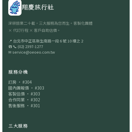
翔慶旅行社
深耕旅業二十載，三大服務為您而生。客製化團體
× 代訂行程 × 客戶自助估價。
📍
台北市中正區新生南路一段 6 號 10 樓之 2
☎
📞
(02) 2397-1277
✉
service@oeoeo.com.tw
服務分機
訂房 · #304
國內團報價 · #303
客製估價 · #303
合作同業 · #302
售後服務 · #301
三大服務