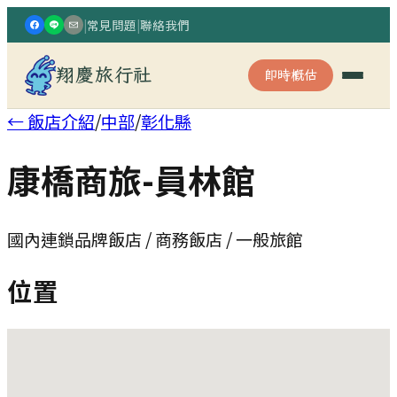
|
常見問題
|
聯絡我們
翔慶旅行社
即時概估
← 飯店介紹
/
中部
/
彰化縣
康橋商旅-員林館
國內連鎖品牌飯店 / 商務飯店 / 一般旅館
位置