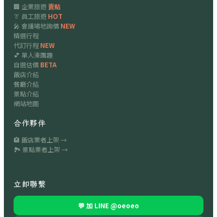
🏢 企業旅遊
賣點
👔 員工旅遊
HOT
🎤 會議場地詢價
NEW
精選行程
代訂行程
NEW
💕 單人湊團趣
自選估價
BETA
飯店介紹
餐廳介紹
景點介紹
網站地圖
合作夥伴
🏨 飯店業者上架 →
🏞 景點業者上架 →
立即聯繫
💬 加 LINE
@oeoeo