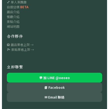
💕 單人湊團趣
自選估價
BETA
飯店介紹
餐廳介紹
景點介紹
網站地圖
合作夥伴
🏨 飯店業者上架 →
🏞 景點業者上架 →
立即聯繫
💬 加 LINE
@oeoeo
📘 Facebook
✉ Email 聯絡