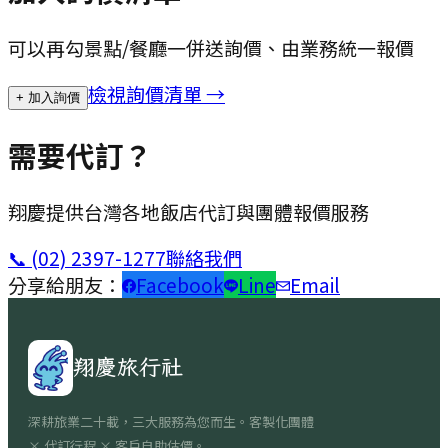
可以再勾景點/餐廳一併送詢價、由業務統一報價
檢視詢價清單 →
+ 加入詢價
需要代訂？
翔慶提供台灣各地飯店代訂與團體報價服務
📞
(02) 2397-1277
聯絡我們
分享給朋友：
Facebook
Line
Email
翔慶旅行社
深耕旅業二十載，三大服務為您而生。客製化團體
× 代訂行程 × 客戶自助估價。