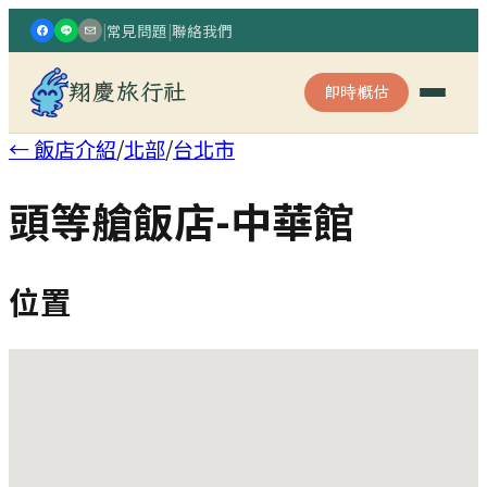
|
常見問題
|
聯絡我們
翔慶旅行社
即時概估
← 飯店介紹
/
北部
/
台北市
頭等艙飯店-中華館
位置