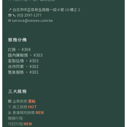
📍
台北市中正區新生南路一段 6 號 10 樓之 2
☎
📞
(02) 2397-1277
✉
service@oeoeo.com.tw
服務分機
訂房 · #304
國內團報價 · #303
客製估價 · #303
合作同業 · #302
售後服務 · #301
三大服務
🏢 企業旅遊
賣點
👔 員工旅遊
HOT
🎤 會議場地詢價
NEW
精選行程
代訂行程
NEW