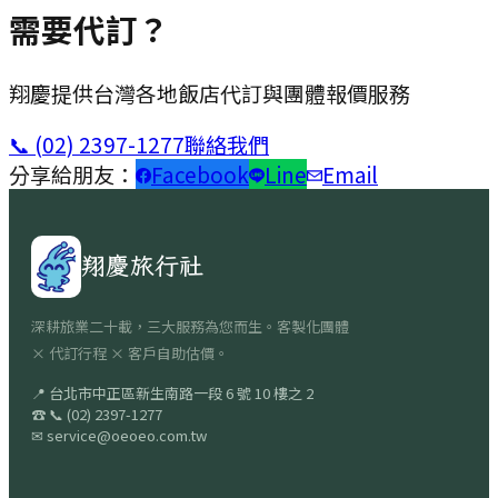
需要代訂？
翔慶提供台灣各地飯店代訂與團體報價服務
📞
(02) 2397-1277
聯絡我們
分享給朋友：
Facebook
Line
Email
翔慶旅行社
深耕旅業二十載，三大服務為您而生。客製化團體
× 代訂行程 × 客戶自助估價。
📍
台北市中正區新生南路一段 6 號 10 樓之 2
☎
📞
(02) 2397-1277
✉
service@oeoeo.com.tw