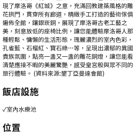
現了摩洛哥《紅城》之意，充滿回教建築風格的雕
花拱門，貫穿所有廊道，精緻手工打造的藝術傢俱
遍佈全館，鑲銀崁銅，展現了摩洛哥古老工藝之
美，刻意放低的座椅比例，讓您能體驗摩洛哥人那
種輕鬆、慵懶的生活形態，瑰麗濃烈的室內色彩，
孔雀藍、石榴紅、寶石綠…等，呈現出濃郁的異國
貴族氛圍，點亮一盞又一盞的雕花銅燈，讓您能看
清楚應接不暇的美麗驚艷，感受皇宮般與眾不同的
旅行體驗。 (資料來源:墾丁亞曼達會館)
飯店設施
✓
室內水療池
位置