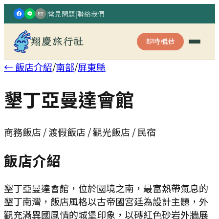
|
常見問題
|
聯絡我們
翔慶旅行社
即時概估
← 飯店介紹
/
南部
/
屏東縣
墾丁亞曼達會館
商務飯店 / 渡假飯店 / 觀光飯店 / 民宿
飯店介紹
墾丁亞曼達會館，位於國境之南，最富熱帶氣息的
墾丁南灣，飯店風格以古帝國宮廷為設計主題，外
觀充滿異國風情的城堡印象，以磚紅色砂岩外牆展