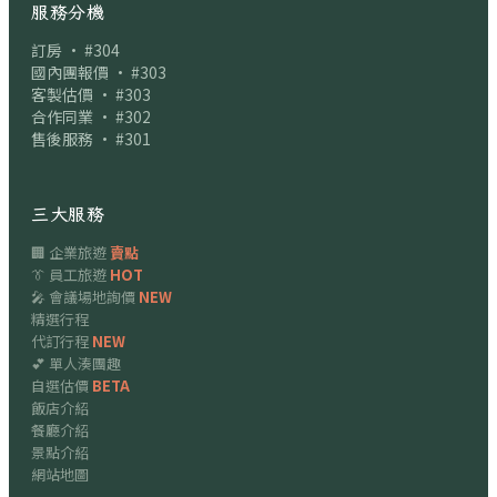
服務分機
訂房 · #304
國內團報價 · #303
客製估價 · #303
合作同業 · #302
售後服務 · #301
三大服務
🏢 企業旅遊
賣點
👔 員工旅遊
HOT
🎤 會議場地詢價
NEW
精選行程
代訂行程
NEW
💕 單人湊團趣
自選估價
BETA
飯店介紹
餐廳介紹
景點介紹
網站地圖