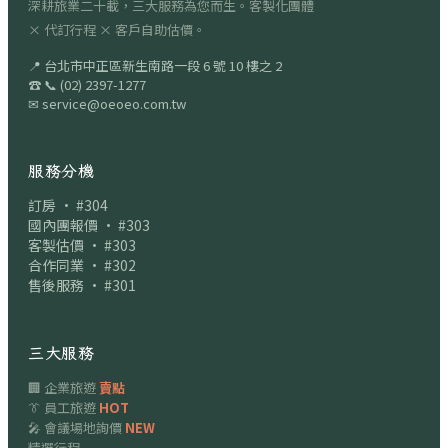
深耕旅業二十載，三大服務為您而生。客製化團體
× 代訂行程 × 客戶自助估價。
📍
台北市中正區新生南路一段 6 號 10 樓之 2
☎
📞
(02) 2397-1277
✉
service@oeoeo.com.tw
服務分機
訂房 · #304
國內團報價 · #303
客製估價 · #303
合作同業 · #302
售後服務 · #301
三大服務
🏢 企業旅遊
賣點
👔 員工旅遊
HOT
🎤 會議場地詢價
NEW
精選行程