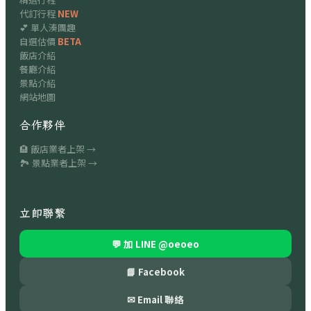
代訂行程
NEW
💕 單人湊團趣
自選估價
BETA
飯店介紹
餐廳介紹
景點介紹
網站地圖
合作夥伴
🏨 飯店業者上架 →
🏞 景點業者上架 →
立即聯繫
💬 加 LINE
@oeoeo
📘 Facebook
✉ Email 聯絡