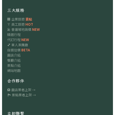
三大服務
🏢 企業旅遊
賣點
👔 員工旅遊
HOT
🎤 會議場地詢價
NEW
精選行程
代訂行程
NEW
💕 單人湊團趣
自選估價
BETA
飯店介紹
餐廳介紹
景點介紹
網站地圖
合作夥伴
🏨 飯店業者上架 →
🏞 景點業者上架 →
立即聯繫