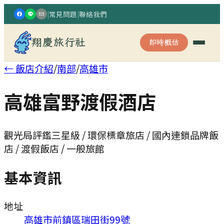
|
常見問題
|
聯絡我們
翔慶旅行社
即時概估
← 飯店介紹
/
南部
/
高雄市
高雄富野渡假酒店
觀光局評鑑三星級 / 環保標章旅店 / 國內連鎖品牌飯
店 / 渡假飯店 / 一般旅館
基本資訊
地址
高雄市前鎮區瑞田街99號