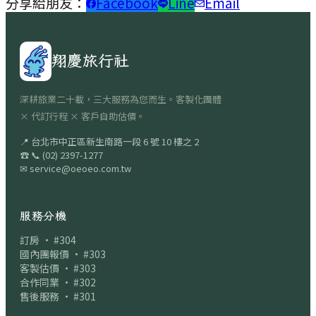
分享給朋友：
Facebook
Line
Email
翔慶旅行社
深耕旅業二十載，三大服務為您而生。客製化團體
× 代訂行程 × 客戶自助估價。
📍
台北市中正區新生南路一段 6 號 10 樓之 2
☎
📞
(02) 2397-1277
✉
service@oeoeo.com.tw
服務分機
訂房 · #304
國內團報價 · #303
客製估價 · #303
合作同業 · #302
售後服務 · #301