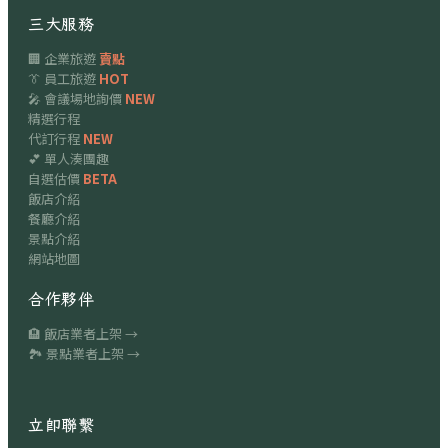
三大服務
🏢 企業旅遊
賣點
👔 員工旅遊
HOT
🎤 會議場地詢價
NEW
精選行程
代訂行程
NEW
💕 單人湊團趣
自選估價
BETA
飯店介紹
餐廳介紹
景點介紹
網站地圖
合作夥伴
🏨 飯店業者上架 →
🏞 景點業者上架 →
立即聯繫