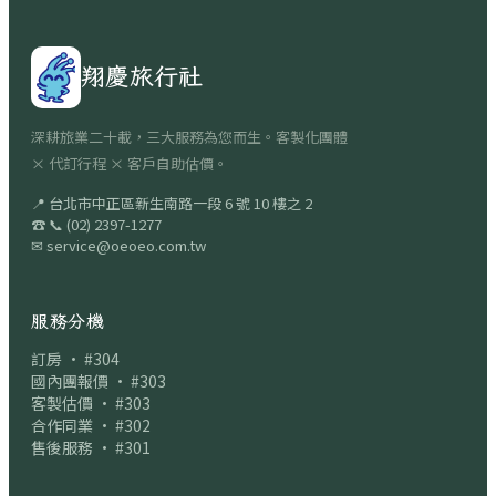
翔慶旅行社
深耕旅業二十載，三大服務為您而生。客製化團體
× 代訂行程 × 客戶自助估價。
📍
台北市中正區新生南路一段 6 號 10 樓之 2
☎
📞
(02) 2397-1277
✉
service@oeoeo.com.tw
服務分機
訂房 · #304
國內團報價 · #303
客製估價 · #303
合作同業 · #302
售後服務 · #301