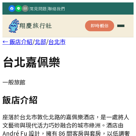
|
常見問題
|
聯絡我們
翔慶旅行社
即時概估
← 飯店介紹
/
北部
/
台北市
台北嘉佩樂
一般旅館
飯店介紹
座落於台北市敦化北路的嘉佩樂酒店，是一處將人
文藝術與現代活力巧妙融合的城市綠洲。酒店由
André Fu 設計，擁有 86 間客房與套房，以低調奢