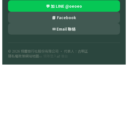
💬 加 LINE
@oeoeo
📘 Facebook
✉ Email 聯絡
© 2026
翔慶旅行社股份有限公司
· 代表人：古明正
隱私權政策
網站地圖
🎫 領隊登入
🔐 後台