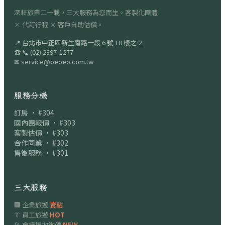
深耕旅業二十載，三大服務為您而生。客製化團體
× 代訂行程 × 客戶自助估價。
📍
台北市中正區新生南路一段 6 號 10 樓之 2
☎
📞
(02) 2397-1277
✉
service@oeoeo.com.tw
服務分機
訂房 · #304
國內團報價 · #303
客製估價 · #303
合作同業 · #302
售後服務 · #301
三大服務
🏢 企業旅遊
賣點
👔 員工旅遊
HOT
🎤 會議場地詢價
NEW