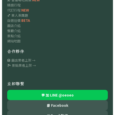
精選行程
代訂行程
NEW
💕 單人湊團趣
自選估價
BETA
飯店介紹
餐廳介紹
景點介紹
網站地圖
合作夥伴
🏨 飯店業者上架 →
🏞 景點業者上架 →
立即聯繫
💬 加 LINE
@oeoeo
📘 Facebook