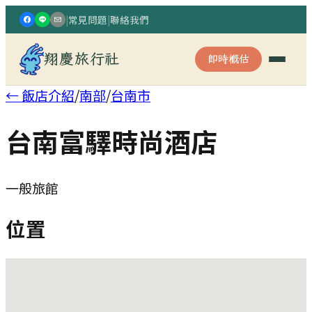
|
常見問題
|
聯絡我們
翔慶旅行社
即時概估
← 飯店介紹
/
南部
/
台南市
台南富驛時尚酒店
一般旅館
位置