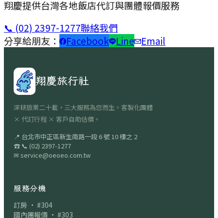
翔慶提供台灣各地飯店代訂與團體報價服務
📞
(02) 2397-1277
聯絡我們
分享給朋友：
Facebook
Line
Email
翔慶旅行社
深耕旅業二十載，三大服務為您而生。客製化團體
× 代訂行程 × 客戶自助估價。
📍
台北市中正區新生南路一段 6 號 10 樓之 2
☎
📞
(02) 2397-1277
✉
service@oeoeo.com.tw
服務分機
訂房 · #304
國內團報價 · #303