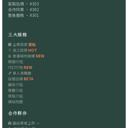
客製估價 · #303
合作同業 · #302
售後服務 · #301
三大服務
🏢 企業旅遊
賣點
👔 員工旅遊
HOT
🎤 會議場地詢價
NEW
精選行程
代訂行程
NEW
💕 單人湊團趣
自選估價
BETA
飯店介紹
餐廳介紹
景點介紹
網站地圖
合作夥伴
🏨 飯店業者上架 →