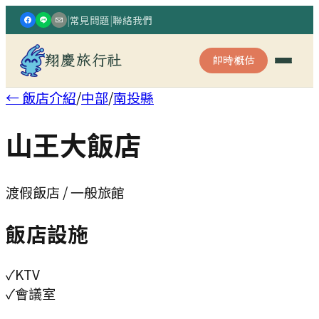
|
常見問題
|
聯絡我們
翔慶旅行社
即時概估
← 飯店介紹
/
中部
/
南投縣
山王大飯店
渡假飯店 / 一般旅館
飯店設施
✓
KTV
✓
會議室