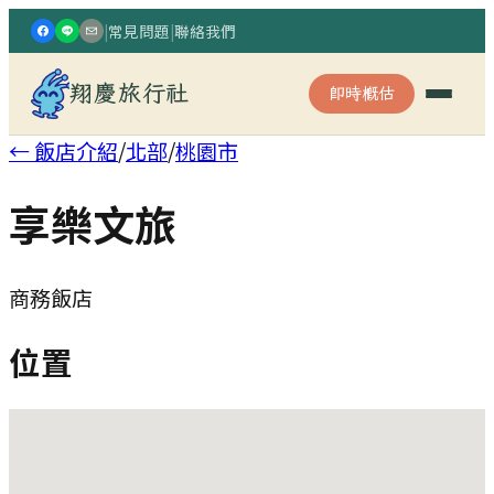
|
常見問題
|
聯絡我們
翔慶旅行社
即時概估
← 飯店介紹
/
北部
/
桃園市
享樂文旅
商務飯店
位置