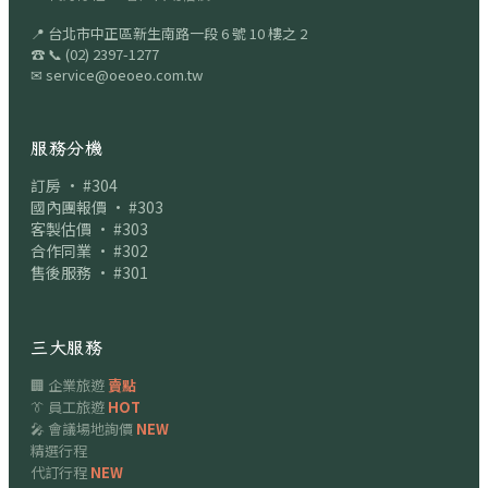
📍
台北市中正區新生南路一段 6 號 10 樓之 2
☎
📞
(02) 2397-1277
✉
service@oeoeo.com.tw
服務分機
訂房 · #304
國內團報價 · #303
客製估價 · #303
合作同業 · #302
售後服務 · #301
三大服務
🏢 企業旅遊
賣點
👔 員工旅遊
HOT
🎤 會議場地詢價
NEW
精選行程
代訂行程
NEW