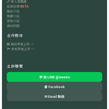
💕 單人湊團趣
自選估價
BETA
飯店介紹
餐廳介紹
景點介紹
網站地圖
合作夥伴
🏨 飯店業者上架 →
🏞 景點業者上架 →
立即聯繫
💬 加 LINE
@oeoeo
📘 Facebook
✉ Email 聯絡