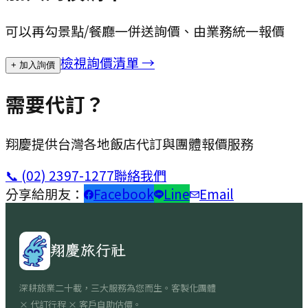
可以再勾景點/餐廳一併送詢價、由業務統一報價
檢視詢價清單 →
+ 加入詢價
需要代訂？
翔慶提供台灣各地飯店代訂與團體報價服務
📞
(02) 2397-1277
聯絡我們
分享給朋友：
Facebook
Line
Email
翔慶旅行社
深耕旅業二十載，三大服務為您而生。客製化團體
× 代訂行程 × 客戶自助估價。