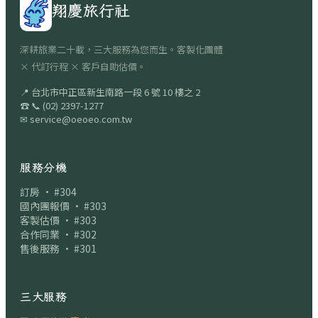
翔慶旅行社
深耕旅業二十載，三大服務為您而生。客製化團體
× 代訂行程 × 客戶自助估價。
📍
台北市中正區新生南路一段 6 號 10 樓之 2
☎
📞
(02) 2397-1277
✉
service@oeoeo.com.tw
服務分機
訂房 · #304
國內團報價 · #303
客製估價 · #303
合作同業 · #302
售後服務 · #301
三大服務