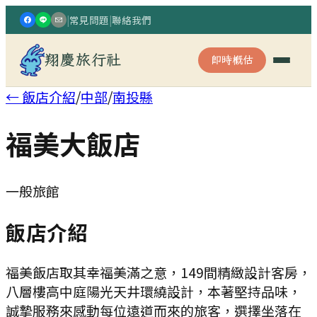
|
常見問題
|
聯絡我們
翔慶旅行社
即時概估
← 飯店介紹
/
中部
/
南投縣
福美大飯店
一般旅館
飯店介紹
福美飯店取其幸福美滿之意，149間精緻設計客房，
八層樓高中庭陽光天井環繞設計，本著堅持品味，
誠摯服務來感動每位遠道而來的旅客，選擇坐落在