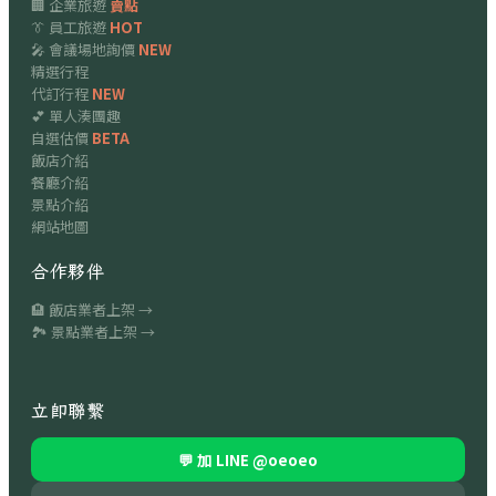
🏢 企業旅遊
賣點
👔 員工旅遊
HOT
🎤 會議場地詢價
NEW
精選行程
代訂行程
NEW
💕 單人湊團趣
自選估價
BETA
飯店介紹
餐廳介紹
景點介紹
網站地圖
合作夥伴
🏨 飯店業者上架 →
🏞 景點業者上架 →
立即聯繫
💬 加 LINE
@oeoeo