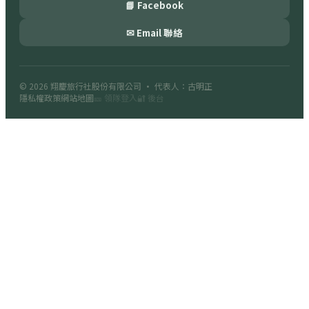
📘 Facebook
✉ Email 聯絡
© 2026
翔慶旅行社股份有限公司
· 代表人：古明正
隱私權政策
網站地圖
🎫 領隊登入
🔐 後台