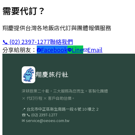
需要代訂？
翔慶提供台灣各地飯店代訂與團體報價服務
📞
(02) 2397-1277
聯絡我們
分享給朋友：
Facebook
Line
Email
翔慶旅行社
深耕旅業二十載，三大服務為您而生。客製化團體
× 代訂行程 × 客戶自助估價。
📍
台北市中正區新生南路一段 6 號 10 樓之 2
☎
📞
(02) 2397-1277
✉
service@oeoeo.com.tw