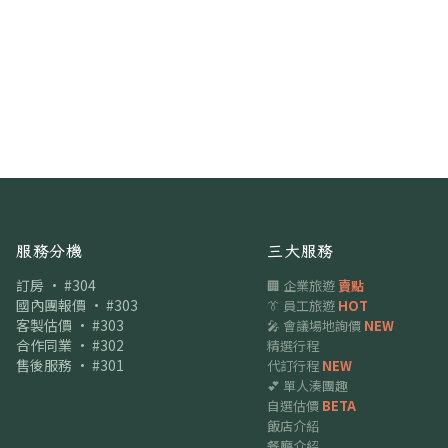
服務分機
三大服務
訂房 · #304
🏢 企業旅遊
賣點
國內團報價 · #303
👔 員工旅遊
HOT
客製估價 · #303
🎤 會議場地詢價
NEW
合作同業 · #302
精選行程
售後服務 · #301
代訂行程
NEW
💕 單人湊團趣
自選估價
BETA
飯店介紹
餐廳介紹