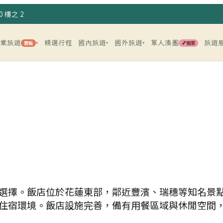
 樓之 2
企業旅遊
精選行程
國內旅遊
國外旅遊
單人湊團
旅遊
賣點
💕獨家
▾
▾
▾
選擇。飯店位於花蓮東部，鄰近豐濱、瑞穗等知名景
住宿環境。飯店設施完善，備有用餐區域與休閒空間