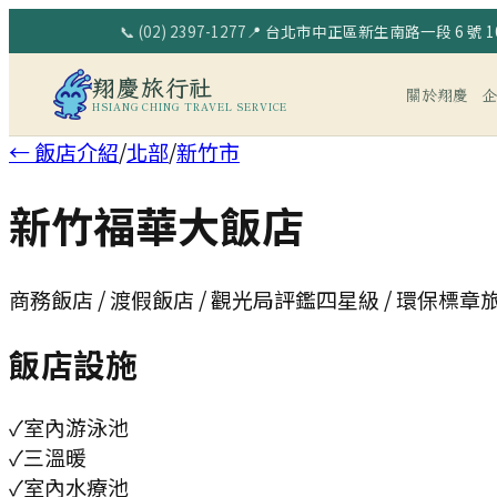
📞
(02) 2397-1277
📍
台北市中正區新生南路一段 6 號 10
翔慶旅行社
關於翔慶
HSIANG CHING TRAVEL SERVICE
← 飯店介紹
/
北部
/
新竹市
新竹福華大飯店
商務飯店 / 渡假飯店 / 觀光局評鑑四星級 / 環保標章
飯店設施
✓
室內游泳池
✓
三溫暖
✓
室內水療池