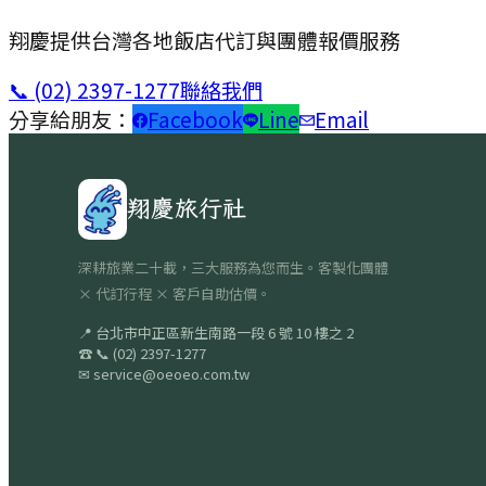
翔慶提供台灣各地飯店代訂與團體報價服務
📞
(02) 2397-1277
聯絡我們
分享給朋友：
Facebook
Line
Email
翔慶旅行社
深耕旅業二十載，三大服務為您而生。客製化團體
× 代訂行程 × 客戶自助估價。
📍
台北市中正區新生南路一段 6 號 10 樓之 2
☎
📞
(02) 2397-1277
✉
service@oeoeo.com.tw