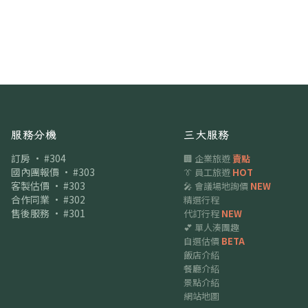
服務分機
三大服務
訂房 · #304
🏢 企業旅遊
賣點
國內團報價 · #303
👔 員工旅遊
HOT
客製估價 · #303
🎤 會議場地詢價
NEW
合作同業 · #302
精選行程
售後服務 · #301
代訂行程
NEW
💕 單人湊團趣
自選估價
BETA
飯店介紹
餐廳介紹
景點介紹
網站地圖