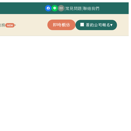
|
常見問題
|
聯絡我們
即時概估
🏢 簽約公司報名
▾
服務
NEW
▾