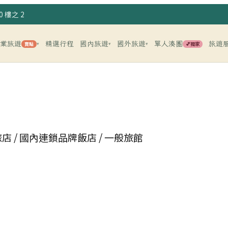
 樓之 2
企業旅遊
精選行程
國內旅遊
國外旅遊
單人湊團
旅遊
賣點
💕獨家
▾
▾
▾
旅店 / 國內連鎖品牌飯店 / 一般旅館