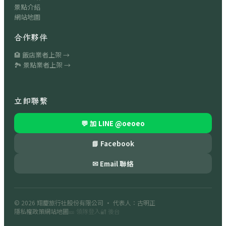
景點介紹
網站地圖
合作夥伴
🏨 飯店業者上架 →
🏞 景點業者上架 →
立即聯繫
💬 加 LINE
@oeoeo
📘 Facebook
✉ Email 聯絡
© 2026
翔慶旅行社股份有限公司
· 代表人：古明正
隱私權政策
網站地圖
🎫 領隊登入
🔐 後台