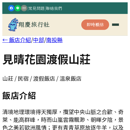
|
常見問題
|
聯絡我們
翔慶旅行社
即時概估
← 飯店介紹
/
中部
/
南投縣
見晴花園渡假山莊
山莊 / 民宿 / 渡假飯店 / 溫泉飯店
飯店介紹
清境地理環境得天獨厚，攬望中央山脈之合歡、奇
萊、能高群峰，時而山嵐雲霧飄渺、朝暉夕陰，景
色之美若歐洲風情；更有青青草原放逐牛羊，以及