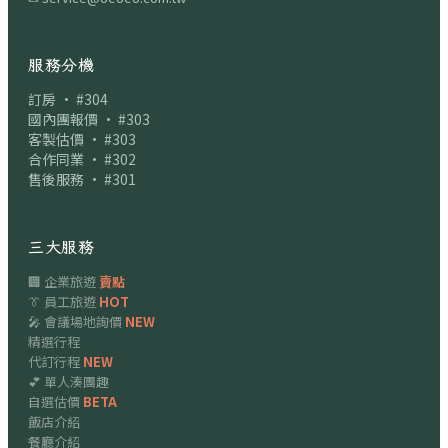
服務分機
訂房 · #304
國內團報價 · #303
客製估價 · #303
合作同業 · #302
售後服務 · #301
三大服務
🏢 企業旅遊
賣點
👔 員工旅遊
HOT
🎤 會議場地詢價
NEW
精選行程
代訂行程
NEW
💕 單人湊團趣
自選估價
BETA
飯店介紹
餐廳介紹