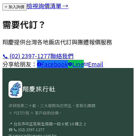
檢視詢價清單 →
+ 加入詢價
需要代訂？
翔慶提供台灣各地飯店代訂與團體報價服務
📞
(02) 2397-1277
聯絡我們
分享給朋友：
Facebook
Line
Email
翔慶旅行社
深耕旅業二十載，三大服務為您而生。客製化團體
× 代訂行程 × 客戶自助估價。
📍
台北市中正區新生南路一段 6 號 10 樓之 2
☎
📞
(02) 2397-1277
✉
service@oeoeo.com.tw