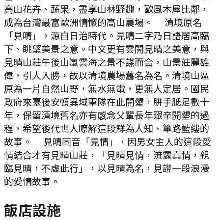
高山花卉、蔬果，盡享山林野趣，歐風木屋比鄰，
成為台灣最富歐洲情懷的高山農場。 清境原名
「見晴」，源自日治時代。見晴二字乃日語居高臨
下、眺望美景之意。中文更有雲開見晴之美意，與
見晴山莊午後山嵐雲海之景不謀而合，山景莊麗雄
偉，引人入勝，故以清境農場舊名為名。清境山區
原為一片自然山野，無水無電，更無人定居。國民
政府來臺後安頓異域軍隊在此開墾，胼手胝足數十
年，保留清境舊名亦有感念父輩長年艱辛開墾的過
程，希望後代世人瞭解這段鮮為人知、篳路藍縷的
故事。 見晴同音「見情」，因男女主人的這段愛
情結合才有見晴山莊，「見晴見情，流露真情，親
臨見晴，不虛此行」，以見晴為名，見證一段浪漫
的愛情故事。
飯店設施