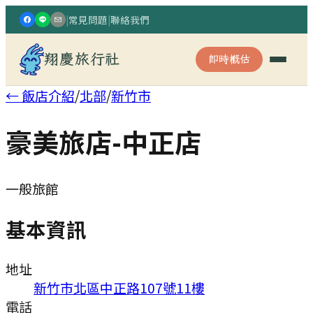
|
常見問題
|
聯絡我們
翔慶旅行社
即時概估
← 飯店介紹
/
北部
/
新竹市
豪美旅店-中正店
一般旅館
基本資訊
地址
新竹市北區中正路107號11樓
電話