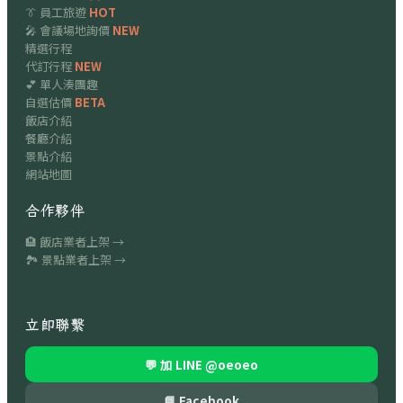
👔 員工旅遊
HOT
🎤 會議場地詢價
NEW
精選行程
代訂行程
NEW
💕 單人湊團趣
自選估價
BETA
飯店介紹
餐廳介紹
景點介紹
網站地圖
合作夥伴
🏨 飯店業者上架 →
🏞 景點業者上架 →
立即聯繫
💬 加 LINE
@oeoeo
📘 Facebook