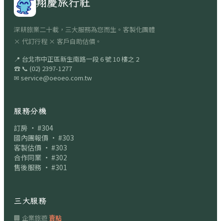
翔慶旅行社
深耕旅業二十載，三大服務為您而生。客製化團體
× 代訂行程 × 客戶自助估價。
📍
台北市中正區新生南路一段 6 號 10 樓之 2
☎
📞
(02) 2397-1277
✉
service@oeoeo.com.tw
服務分機
訂房 · #304
國內團報價 · #303
客製估價 · #303
合作同業 · #302
售後服務 · #301
三大服務
🏢 企業旅遊
賣點