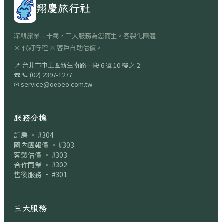
翔慶旅行社
深耕旅業二十載，三大服務為您而生。客製化團體
× 代訂行程 × 客戶自助估價。
📍
台北市中正區新生南路一段 6 號 10 樓之 2
☎
📞
(02) 2397-1277
✉
service@oeoeo.com.tw
服務分機
訂房 · #304
國內團報價 · #303
客製估價 · #303
合作同業 · #302
售後服務 · #301
三大服務