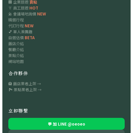
🏢 企業旅遊
賣點
👔 員工旅遊
HOT
🎤 會議場地詢價
NEW
精選行程
代訂行程
NEW
💕 單人湊團趣
自選估價
BETA
飯店介紹
餐廳介紹
景點介紹
網站地圖
合作夥伴
🏨 飯店業者上架 →
🏞 景點業者上架 →
立即聯繫
💬 加 LINE
@oeoeo