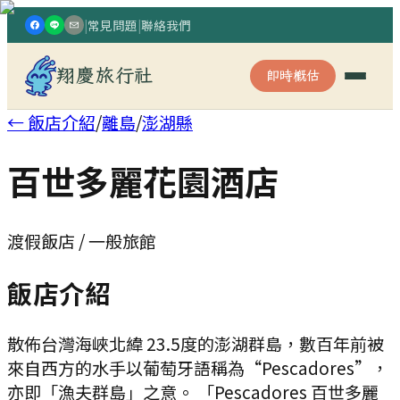
|
常見問題
|
聯絡我們
翔慶旅行社
即時概估
← 飯店介紹
/
離島
/
澎湖縣
百世多麗花園酒店
渡假飯店 / 一般旅館
飯店介紹
散佈台灣海峽北緯 23.5度的澎湖群島，數百年前被
來自西方的水手以葡萄牙語稱為“Pescadores”，
亦即「漁夫群島」之意。 「Pescadores 百世多麗