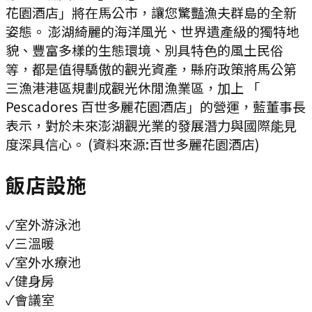
花園酒店」將在馬公市，讓您驚豔漁夫群島的全新
姿態。 澎湖綺麗的海洋風光、世界遺產級的獨特地
貌、豐富多樣的生態環境、別具特色的風土民俗
等，都是值得驕傲的觀光資產，縣府政策將馬公第
三漁港港區規劃成觀光休閒漁業區，加上 「
Pescadores 百世多麗花園酒店」的營運，藍董事長
表示，對於未來澎湖觀光業的發展潛力與國際能見
度深具信心。 (資料來源:百世多麗花園酒店)
飯店設施
✓
室外游泳池
✓
三溫暖
✓
室外水療池
✓
健身房
✓
會議室