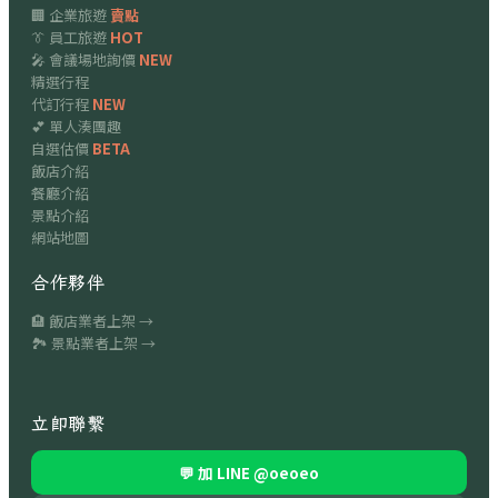
🏢 企業旅遊
賣點
👔 員工旅遊
HOT
🎤 會議場地詢價
NEW
精選行程
代訂行程
NEW
💕 單人湊團趣
自選估價
BETA
飯店介紹
餐廳介紹
景點介紹
網站地圖
合作夥伴
🏨 飯店業者上架 →
🏞 景點業者上架 →
立即聯繫
💬 加 LINE
@oeoeo