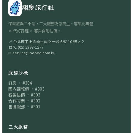
翔慶旅行社
深耕旅業二十載，三大服務為您而生。客製化團體
× 代訂行程 × 客戶自助估價。
📍
台北市中正區新生南路一段 6 號 10 樓之 2
☎
📞
(02) 2397-1277
✉
service@oeoeo.com.tw
服務分機
訂房 · #304
國內團報價 · #303
客製估價 · #303
合作同業 · #302
售後服務 · #301
三大服務