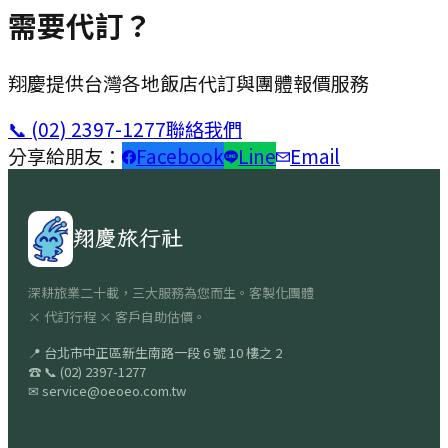
需要代訂？
翔慶提供台灣各地飯店代訂與團體報價服務
📞
(02) 2397-1277
聯絡我們
分享給朋友：
Facebook
Line
Email
翔慶旅行社
深耕旅業二十載，三大服務為您而生。客製化團體
× 代訂行程 × 客戶自助估價。
📍
台北市中正區新生南路一段 6 號 10 樓之 2
☎
📞
(02) 2397-1277
✉
service@oeoeo.com.tw