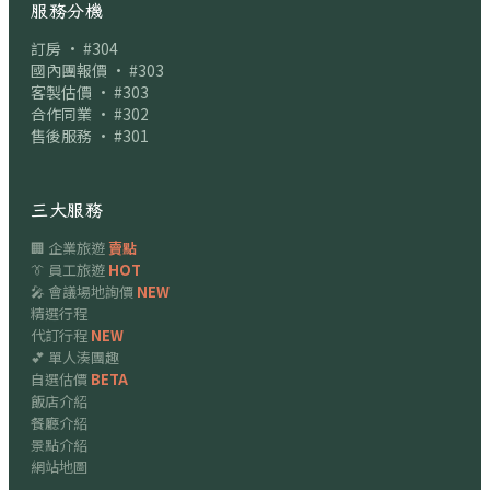
服務分機
訂房 · #304
國內團報價 · #303
客製估價 · #303
合作同業 · #302
售後服務 · #301
三大服務
🏢 企業旅遊
賣點
👔 員工旅遊
HOT
🎤 會議場地詢價
NEW
精選行程
代訂行程
NEW
💕 單人湊團趣
自選估價
BETA
飯店介紹
餐廳介紹
景點介紹
網站地圖