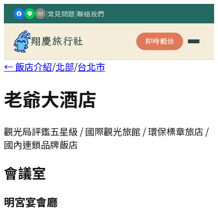
|
常見問題
|
聯絡我們
翔慶旅行社
即時概估
← 飯店介紹
/
北部
/
台北市
老爺大酒店
觀光局評鑑五星級 / 國際觀光旅館 / 環保標章旅店 /
國內連鎖品牌飯店
會議室
明宮宴會廳