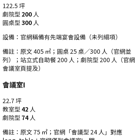
122.5
坪
劇院型
200
人
圓桌型
300
人
設備：
官網稱備有先端宴會設備（未列細項）
備註：
原文 405 ㎡；圓桌 25 桌／300 人（官網並
列）；站立式自助餐 200 人；劇院型 200 人（官網
會議室頁提及）
會議室Ⅰ
22.7
坪
教室型
42
人
劇院型
74
人
備註：
原文 75 ㎡；官網「會議型 24 人」對應