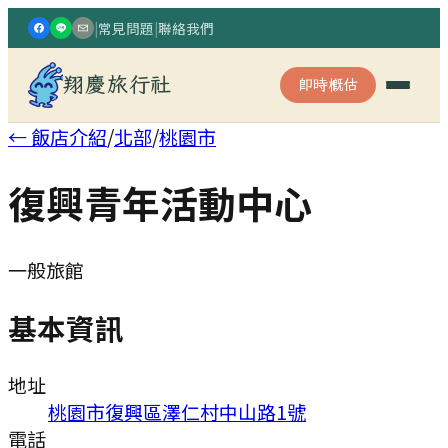
|
常見問題
|
聯絡我們
翔慶旅行社
即時概估
← 飯店介紹
/
北部
/
桃園市
復興青年活動中心
一般旅館
基本資訊
地址
桃園市復興區澤仁村中山路1號
電話