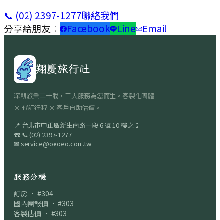
📞
(02) 2397-1277
聯絡我們
分享給朋友：
Facebook
Line
Email
翔慶旅行社
深耕旅業二十載，三大服務為您而生。客製化團體
× 代訂行程 × 客戶自助估價。
📍
台北市中正區新生南路一段 6 號 10 樓之 2
☎
📞
(02) 2397-1277
✉
service@oeoeo.com.tw
服務分機
訂房 · #304
國內團報價 · #303
客製估價 · #303