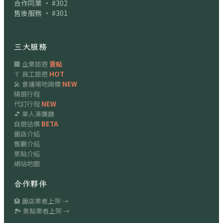
合作同業 · #302
售後服務 · #301
三大服務
🏢 企業旅遊
賣點
👔 員工旅遊
HOT
🎤 會議場地詢價
NEW
精選行程
代訂行程
NEW
💕 單人湊團趣
自選估價
BETA
飯店介紹
餐廳介紹
景點介紹
網站地圖
合作夥伴
🏨 飯店業者上架 →
🏞 景點業者上架 →