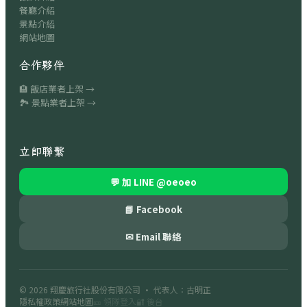
餐廳介紹
景點介紹
網站地圖
合作夥伴
🏨 飯店業者上架 →
🏞 景點業者上架 →
立即聯繫
💬 加 LINE
@oeoeo
📘 Facebook
✉ Email 聯絡
© 2026
翔慶旅行社股份有限公司
· 代表人：古明正
隱私權政策
網站地圖
🎫 領隊登入
🔐 後台