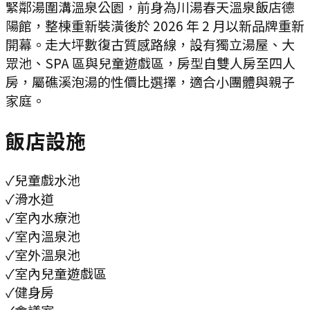
緊鄰湯圍溝溫泉公園，前身為川湯春天溫泉飯店德
陽館，整棟重新裝潢後於 2026 年 2 月以新品牌重新
開幕。走大坪數復古質感路線，設有獨立湯屋、大
眾池、SPA 區與兒童遊戲區，房型自雙人房至四人
房，屬礁溪泡湯的性價比選擇，適合小團體與親子
家庭。
飯店設施
✓
兒童戲水池
✓
滑水道
✓
室內水療池
✓
室內溫泉池
✓
室外溫泉池
✓
室內兒童遊戲區
✓
健身房