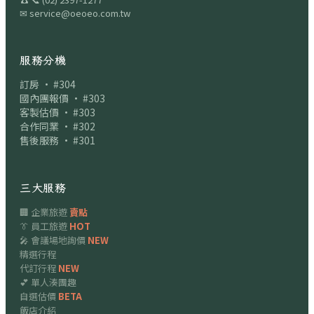
✉
service@oeoeo.com.tw
服務分機
訂房 · #304
國內團報價 · #303
客製估價 · #303
合作同業 · #302
售後服務 · #301
三大服務
🏢 企業旅遊
賣點
👔 員工旅遊
HOT
🎤 會議場地詢價
NEW
精選行程
代訂行程
NEW
💕 單人湊團趣
自選估價
BETA
飯店介紹