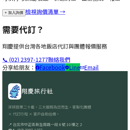
檢視詢價清單 →
+ 加入詢價
需要代訂？
翔慶提供台灣各地飯店代訂與團體報價服務
📞
(02) 2397-1277
聯絡我們
分享給朋友：
Facebook
Line
Email
翔慶旅行社
深耕旅業二十載，三大服務為您而生。客製化團體
× 代訂行程 × 客戶自助估價。
📍
台北市中正區新生南路一段 6 號 10 樓之 2
☎
📞
(02) 2397-1277