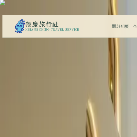
📞
(02) 2397-1277
📍
台北市中正區新生南路一段 6 號 10
翔慶旅行社
關於翔慶
HSIANG CHING TRAVEL SERVICE
← 飯店介紹
/
北部
/
新北市
將捷金鬱金香酒店
渡假飯店 / 觀光局評鑑四星級 / 環保標章旅店 / 一般
飯店介紹
「將捷金鬱金香酒店」為北台灣國際型渡假酒店，引
房，視野遼闊、將美景融入房內，飽覽淡水美麗四季
小型各式聚會、會議與教育訓練使用。