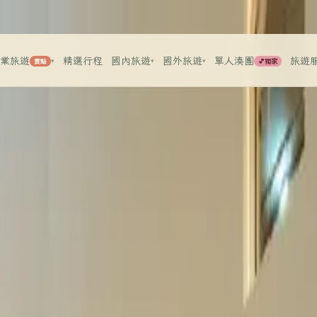
 樓之 2
企業旅遊
精選行程
國內旅遊
國外旅遊
單人湊團
旅遊
賣點
💕獨家
▾
▾
▾
旅館
進國際酒店的管理服務，具備專業品質與精緻度，規劃
變化與日出、夕陽景致。除了住宿外，酒店還規劃有可