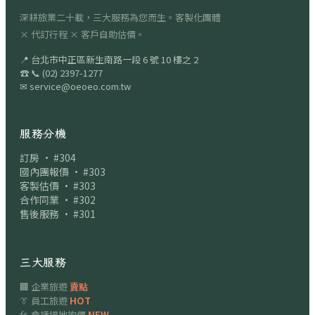
深耕旅業二十載，三大服務為您而生。客製化團體
× 代訂行程 × 客戶自助估價。
📍
台北市中正區新生南路一段 6 號 10 樓之 2
☎
📞
(02) 2397-1277
✉
service@oeoeo.com.tw
服務分機
訂房 · #304
國內團報價 · #303
客製估價 · #303
合作同業 · #302
售後服務 · #301
三大服務
🏢 企業旅遊
賣點
👔 員工旅遊
HOT
🎤 會議場地詢價
NEW