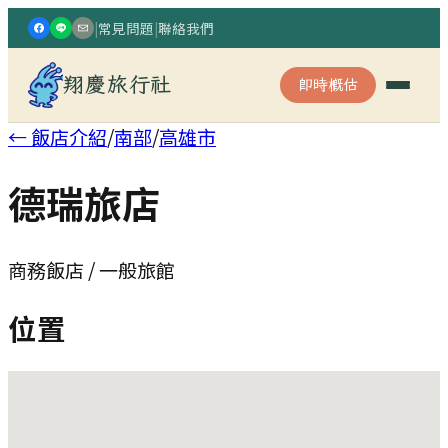
|
常見問題
|
聯絡我們
翔慶旅行社
即時概估
← 飯店介紹
/
南部
/
高雄市
德瑞旅店
商務飯店 / 一般旅館
位置