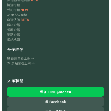
精選行程
代訂行程
NEW
💕 單人湊團趣
自選估價
BETA
飯店介紹
餐廳介紹
景點介紹
網站地圖
合作夥伴
🏨 飯店業者上架 →
🏞 景點業者上架 →
立即聯繫
💬 加 LINE
@oeoeo
📘 Facebook