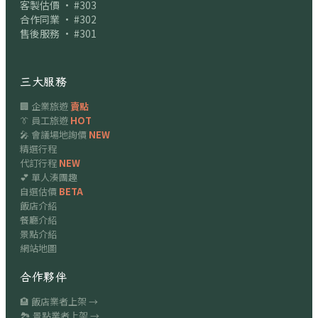
客製估價 · #303
合作同業 · #302
售後服務 · #301
三大服務
🏢 企業旅遊
賣點
👔 員工旅遊
HOT
🎤 會議場地詢價
NEW
精選行程
代訂行程
NEW
💕 單人湊團趣
自選估價
BETA
飯店介紹
餐廳介紹
景點介紹
網站地圖
合作夥伴
🏨 飯店業者上架 →
🏞 景點業者上架 →