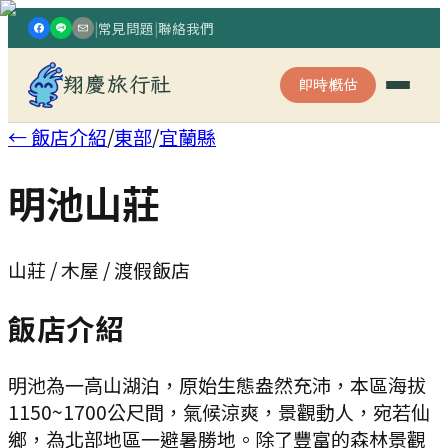
|
常見問題
|
聯絡我們
翔慶旅行社
即時概估
← 飯店介紹
/
東部
/
宜蘭縣
明池山莊
山莊 / 木屋 / 渡假飯店
飯店介紹
明池為一高山湖泊，原始生態盎然充沛，本區海拔
1150~1700公尺間，氣候涼爽，景觀動人，宛若仙
鄉，為北部地區一避暑勝地。除了豐富的森林景觀