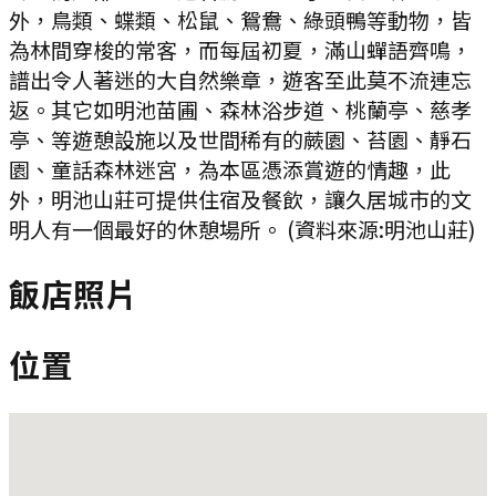
外，鳥類、蝶類、松鼠、鴛鴦、綠頭鴨等動物，皆
為林間穿梭的常客，而每屆初夏，滿山蟬語齊鳴，
譜出令人著迷的大自然樂章，遊客至此莫不流連忘
返。其它如明池苗圃、森林浴步道、桃蘭亭、慈孝
亭、等遊憩設施以及世間稀有的蕨園、苔園、靜石
園、童話森林迷宮，為本區憑添賞遊的情趣，此
外，明池山莊可提供住宿及餐飲，讓久居城市的文
明人有一個最好的休憩場所。 (資料來源:明池山莊)
飯店照片
位置