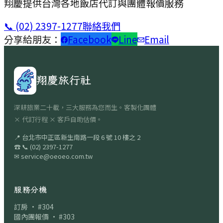
翔慶提供台灣各地飯店代訂與團體報價服務
📞
(02) 2397-1277
聯絡我們
分享給朋友：
Facebook
Line
Email
翔慶旅行社
深耕旅業二十載，三大服務為您而生。客製化團體
× 代訂行程 × 客戶自助估價。
📍
台北市中正區新生南路一段 6 號 10 樓之 2
☎
📞
(02) 2397-1277
✉
service@oeoeo.com.tw
服務分機
訂房 · #304
國內團報價 · #303