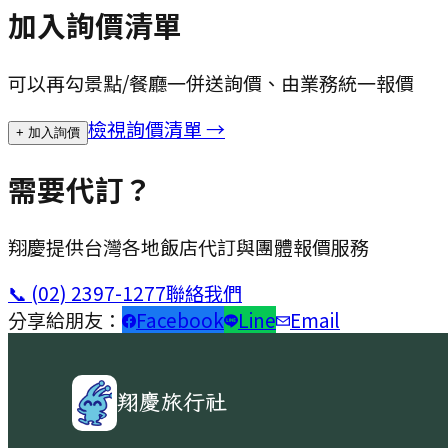
加入詢價清單
可以再勾景點/餐廳一併送詢價、由業務統一報價
檢視詢價清單 →
+ 加入詢價
需要代訂？
翔慶提供台灣各地飯店代訂與團體報價服務
📞
(02) 2397-1277
聯絡我們
分享給朋友：
Facebook
Line
Email
翔慶旅行社