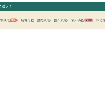
 樓之 2
企業旅遊
精選行程
國內旅遊
國外旅遊
單人湊團
旅遊
賣點
💕獨家
▾
▾
▾