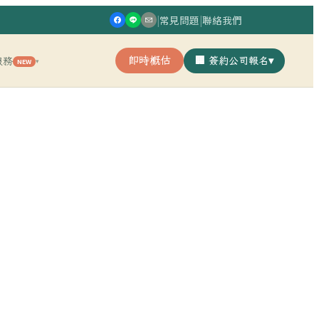
|
常見問題
|
聯絡我們
即時概估
🏢 簽約公司報名
▾
服務
NEW
▾