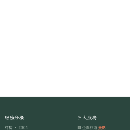
服務分機
三大服務
訂房 · #304
🏢 企業旅遊
賣點