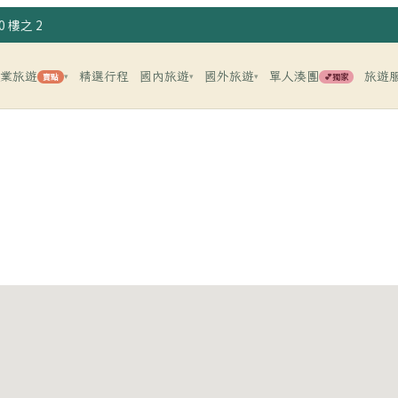
 樓之 2
企業旅遊
精選行程
國內旅遊
國外旅遊
單人湊團
旅遊
賣點
💕獨家
▾
▾
▾