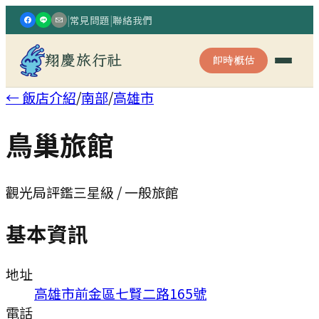
|
常見問題
|
聯絡我們
翔慶旅行社
即時概估
← 飯店介紹
/
南部
/
高雄市
鳥巢旅館
觀光局評鑑三星級 / 一般旅館
基本資訊
地址
高雄市前金區七賢二路165號
電話