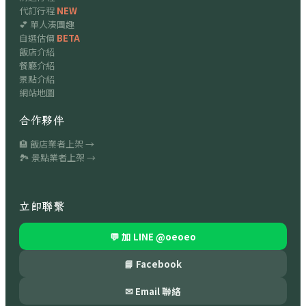
代訂行程
NEW
💕 單人湊團趣
自選估價
BETA
飯店介紹
餐廳介紹
景點介紹
網站地圖
合作夥伴
🏨 飯店業者上架 →
🏞 景點業者上架 →
立即聯繫
💬 加 LINE
@oeoeo
📘 Facebook
✉ Email 聯絡