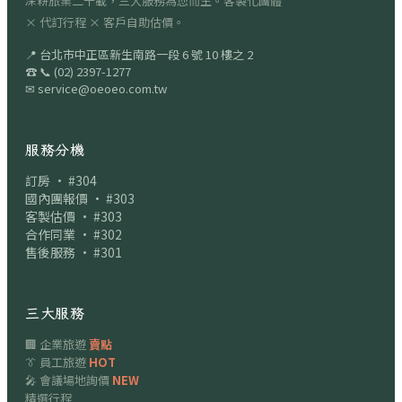
深耕旅業二十載，三大服務為您而生。客製化團體
× 代訂行程 × 客戶自助估價。
📍
台北市中正區新生南路一段 6 號 10 樓之 2
☎
📞
(02) 2397-1277
✉
service@oeoeo.com.tw
服務分機
訂房 · #304
國內團報價 · #303
客製估價 · #303
合作同業 · #302
售後服務 · #301
三大服務
🏢 企業旅遊
賣點
👔 員工旅遊
HOT
🎤 會議場地詢價
NEW
精選行程