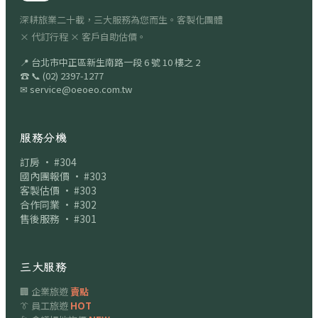
深耕旅業二十載，三大服務為您而生。客製化團體
× 代訂行程 × 客戶自助估價。
📍
台北市中正區新生南路一段 6 號 10 樓之 2
☎
📞
(02) 2397-1277
✉
service@oeoeo.com.tw
服務分機
訂房 · #304
國內團報價 · #303
客製估價 · #303
合作同業 · #302
售後服務 · #301
三大服務
🏢 企業旅遊
賣點
👔 員工旅遊
HOT