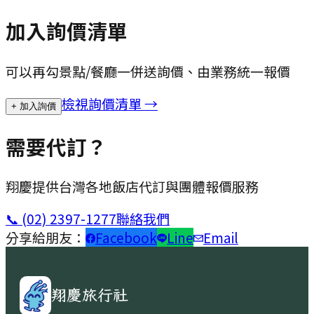
加入詢價清單
可以再勾景點/餐廳一併送詢價、由業務統一報價
檢視詢價清單 →
+ 加入詢價
需要代訂？
翔慶提供台灣各地飯店代訂與團體報價服務
📞
(02) 2397-1277
聯絡我們
分享給朋友：
Facebook
Line
Email
翔慶旅行社