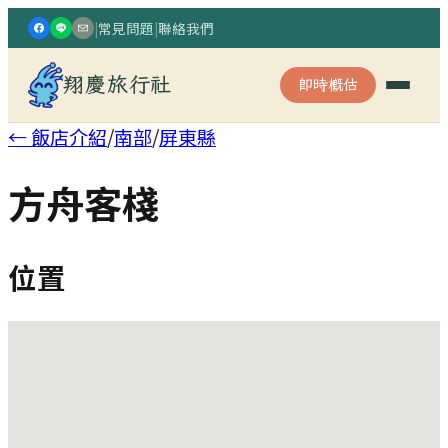
|
常見問題
|
聯絡我們
翔慶旅行社
即時概估
← 飯店介紹
/
南部
/
屏東縣
方舟客棧
位置