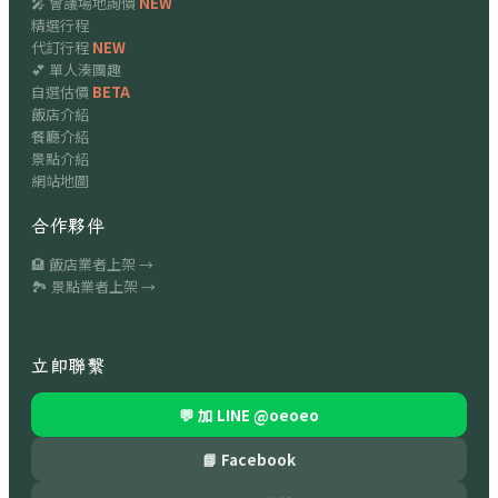
🎤 會議場地詢價
NEW
精選行程
代訂行程
NEW
💕 單人湊團趣
自選估價
BETA
飯店介紹
餐廳介紹
景點介紹
網站地圖
合作夥伴
🏨 飯店業者上架 →
🏞 景點業者上架 →
立即聯繫
💬 加 LINE
@oeoeo
📘 Facebook