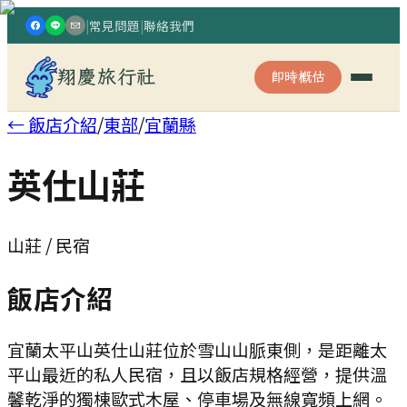
|
常見問題
|
聯絡我們
翔慶旅行社
即時概估
← 飯店介紹
/
東部
/
宜蘭縣
英仕山莊
山莊 / 民宿
飯店介紹
宜蘭太平山英仕山莊位於雪山山脈東側，是距離太
平山最近的私人民宿，且以飯店規格經營，提供溫
馨乾淨的獨棟歐式木屋、停車場及無線寬頻上網。