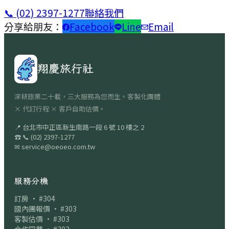
📞
(02) 2397-1277
聯絡我們
分享給朋友：
Facebook
Line
Email
翔慶旅行社
深耕旅業二十載，三大服務為您而生。客製化團體
× 代訂行程 × 客戶自助估價。
📍
台北市中正區新生南路一段 6 號 10 樓之 2
☎
📞
(02) 2397-1277
✉
service@oeoeo.com.tw
服務分機
訂房 · #304
國內團報價 · #303
客製估價 · #303