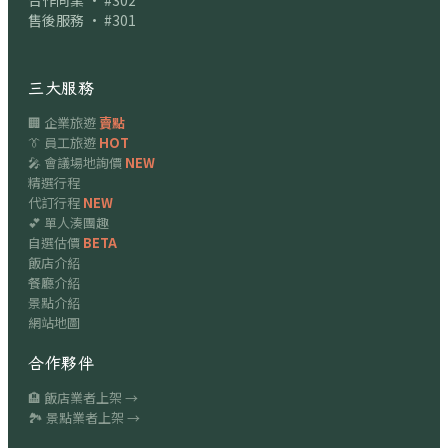
合作同業 · #302
售後服務 · #301
三大服務
🏢 企業旅遊
賣點
👔 員工旅遊
HOT
🎤 會議場地詢價
NEW
精選行程
代訂行程
NEW
💕 單人湊團趣
自選估價
BETA
飯店介紹
餐廳介紹
景點介紹
網站地圖
合作夥伴
🏨 飯店業者上架 →
🏞 景點業者上架 →