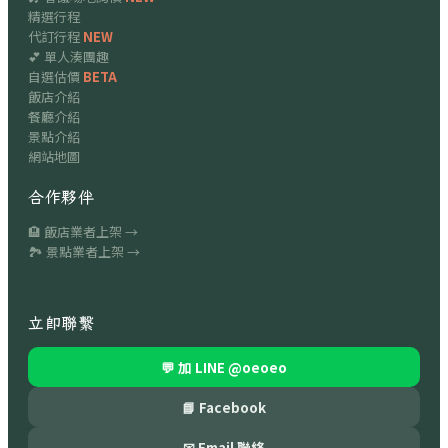
精選行程
代訂行程
NEW
💕 單人湊團趣
自選估價
BETA
飯店介紹
餐廳介紹
景點介紹
網站地圖
合作夥伴
🏨 飯店業者上架 →
🏞 景點業者上架 →
立即聯繫
💬 加 LINE
@oeoeo
📘 Facebook
✉ Email 聯絡