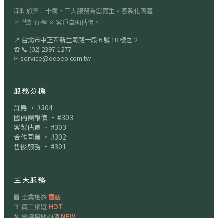
深耕旅業二十載，三大服務為您而生。客製化團體
× 代訂行程 × 客戶自助估價。
📍
台北市中正區新生南路一段 6 號 10 樓之 2
☎
📞
(02) 2397-1277
✉
service@oeoeo.com.tw
服務分機
訂房 · #304
國內團報價 · #303
客製估價 · #303
合作同業 · #302
售後服務 · #301
三大服務
🏢 企業旅遊
賣點
👔 員工旅遊
HOT
🎤 會議場地詢價
NEW