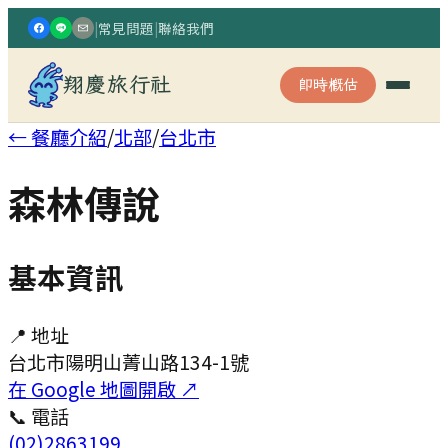
|
常見問題
|
聯絡我們
翔慶旅行社
即時概估
← 餐廳介紹
/
北部
/
台北市
森林傳說
基本資訊
📍 地址
台北市陽明山菁山路134-1號
在 Google 地圖開啟 ↗
📞 電話
(02)2863199