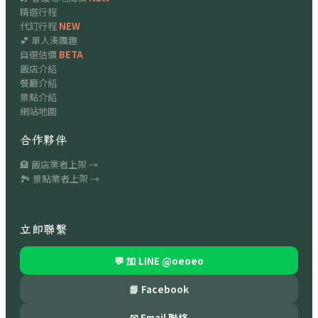
精選行程
代訂行程
NEW
💕 單人湊團趣
自選估價
BETA
飯店介紹
餐廳介紹
景點介紹
網站地圖
合作夥伴
🏨 飯店業者上架 →
🏞 景點業者上架 →
立即聯繫
💬 加 LINE
@oeoeo
📘 Facebook
✉ Email 聯絡