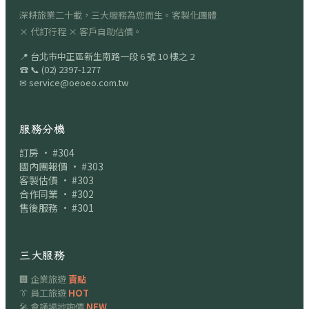
深耕旅業二十載，三大服務為您而生。客製化團體
× 代訂行程 × 客戶自助估價。
📍
台北市中正區新生南路一段 6 號 10 樓之 2
☎
📞
(02) 2397-1277
✉
service@oeoeo.com.tw
服務分機
訂房 · #304
國內團報價 · #303
客製估價 · #303
合作同業 · #302
售後服務 · #301
三大服務
🏢 企業旅遊
賣點
👔 員工旅遊
HOT
🎤 會議場地詢價
NEW