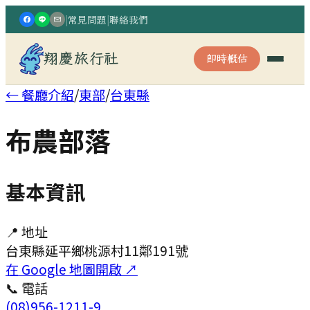
|
常見問題
|
聯絡我們
翔慶旅行社
即時概估
← 餐廳介紹
/
東部
/
台東縣
布農部落
基本資訊
📍 地址
台東縣延平鄉桃源村11鄰191號
在 Google 地圖開啟 ↗
📞 電話
(08)956-1211-9