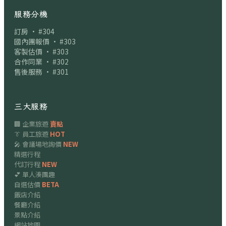
服務分機
訂房 · #304
國內團報價 · #303
客製估價 · #303
合作同業 · #302
售後服務 · #301
三大服務
🏢 企業旅遊
賣點
👔 員工旅遊
HOT
🎤 會議場地詢價
NEW
精選行程
代訂行程
NEW
💕 單人湊團趣
自選估價
BETA
飯店介紹
餐廳介紹
景點介紹
網站地圖