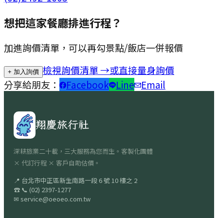
想把這家餐廳排進行程？
加進詢價清單，可以再勾景點/飯店一併報價
檢視詢價清單 →
或直接量身詢價
+ 加入詢價
分享給朋友：
Facebook
Line
Email
翔慶旅行社
深耕旅業二十載，三大服務為您而生。客製化團體
× 代訂行程 × 客戶自助估價。
📍
台北市中正區新生南路一段 6 號 10 樓之 2
☎
📞
(02) 2397-1277
✉
service@oeoeo.com.tw