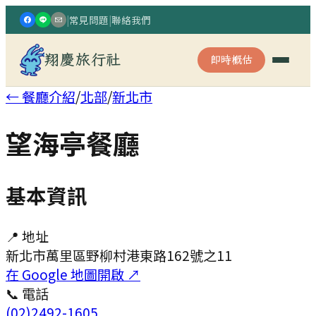
|
常見問題
|
聯絡我們
翔慶旅行社
即時概估
← 餐廳介紹
/
北部
/
新北市
望海亭餐廳
基本資訊
📍 地址
新北市萬里區野柳村港東路162號之11
在 Google 地圖開啟 ↗
📞 電話
(02)2492-1605